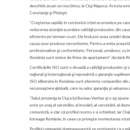
deschids acum un nou birou, la Cluj-Napoca. Acesta este 
Constanţa şi Ploieşti.
“Creşterea rapidă, în contextul crizei economice pe car
reducerea atenţiei acordate calităţii produselor, din cauz
eficiente pe termen scurt. Ele însă pot avea urmări deza
cauza unor produse neconforme. Pentru a evita această sit
profesionalism şi conformitate. Personal, urmăresc cu îng
România sunt emise de firme de apartament” declară A
Certificările ISO sunt o dovadă a calităţii produselor şi 
naţional şi internaţional şi reprezintă o garanţie suplim
ISO eliberate în România sunt aferente companiilor din 
recunoaştere globală, care nu aduc garanţia şi valoarea 
“Salut prezenţa la Cluj a lui Bureau Veritas şi v-aş spune
este un oraş al serviciilor, al inovării, al cercetării, al d
comunistă, e clar că profilul nostru s-a schimbat, iar Clu
întreaga Românie, în ceea ce priveşte reorientarea str
Profilul companiei dumneavoastră se potriveşte ca o mânuş