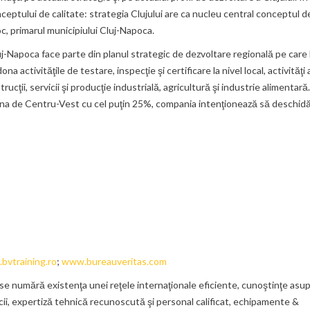
eptului de calitate: strategia Clujului are ca nucleu central conceptul d
 Boc, primarul municipiului Cluj-Napoca.
uj-Napoca face parte din planul strategic de dezvoltare regională pe car
a activităţile de testare, inspecţie şi certificare la nivel local, activităţ
cţii, servicii şi producţie industrială, agricultură şi industrie alimentară
zona de Centru-Vest cu cel puţin 25%, compania intenţionează să deschid
bvtraining.ro
;
www.bureauveritas.com
 se numără existenţa unei reţele internaţionale eficiente, cunoştinţe asu
cii, expertiză tehnică recunoscută şi personal calificat, echipamente &