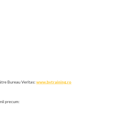
 către Bureau Veritas
:
www.bvtraining.ro
enii precum: