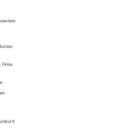
andardele
 Bureau
i. Firma
e.
ri.
utând fi