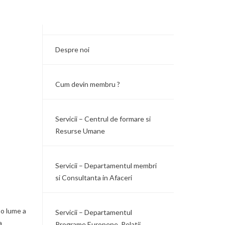
Despre noi
Cum devin membru ?
Servicii – Centrul de formare si
Resurse Umane
Servicii – Departamentul membri
si Consultanta in Afaceri
-o lume a
Servicii – Departamentul
a
Programe Europene, Relatii