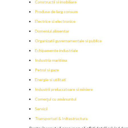
Constructii si imobiliare
Produse de larg consum
Electrice si electronice
Domeniul alimentar
Organizatii guvernamentale si publice
Echipamente industriale
Industria maritima
Petrol si gaze
Energie si utilitati
Industrii prelucratoare si miniere
Comerţul cu amănuntul
Servicii
Transporturi & Infrastructura