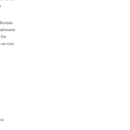
e
e Bureau
i adresate
. De
ă un nou
pra