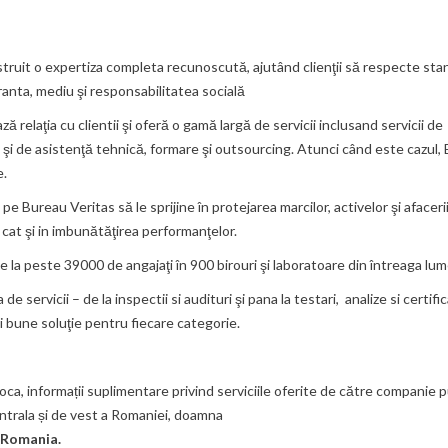
struit o expertiza completa recunoscută, ajutând clienţii să respecte st
uranta, mediu şi responsabilitatea socială
 relaţia cu clientii şi oferă o gamă largă de servicii inclusand servicii de
ala şi de asistenţă tehnică, formare şi outsourcing. Atunci când este cazul,
e.
 pe Bureau Veritas să le sprijine în protejarea marcilor, activelor şi afaceri
 cat şi in imbunătăţirea performanţelor.
 la peste 39000 de angajaţi în 900 birouri şi laboratoare din întreaga lum
vicii – de la inspectii si audituri şi pana la testari, analize si certifica
bune soluţie pentru fiecare categorie.
ca, informații suplimentare privind serviciile oferite de către companie p
ntrala și de vest a Romaniei, doamna
 Romania.