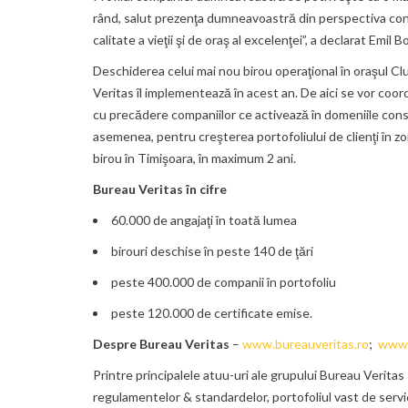
rând, salut prezenţa dumneavoastră din perspectiva conc
calitate a vieţii şi de oraş al excelenţei”, a declarat Emil
Deschiderea celui mai nou birou operaţional în oraşul Cl
Veritas îl implementează în acest an. De aici se vor coordon
cu precădere companiilor ce activează în domeniile constru
asemenea, pentru creşterea portofoliului de clienţi în 
birou în Timişoara, în maximum 2 ani.
Bureau Veritas în cifre
60.000 de angajaţi în toată lumea
birouri deschise în peste 140 de ţări
peste 400.000 de companii în portofoliu
peste 120.000 de certificate emise.
Despre Bureau Veritas
–
www.bureauveritas.ro
;
www.
Printre principalele atuu-uri ale grupului Bureau Veritas
regulamentelor & standardelor, portofoliul vast de servi