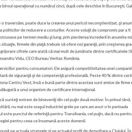
biroul operaţional cu numărul cinci, după cele deschise în Bucureşti, Gala
e o traversăm, poate duce la crearea unui pericol neconştientizat, şi anu
a politicilor de reducere a costurilor. Aceste soluţii de compromis par a fi
struoase pe termen mediu şi lung, prin pierderea încrederii în anumite mă
uaţie, firmele din piaţă trebuie să ofere noi garanţii, prin creşterea gra
rijorare cifrele care arată că mai mult de jumătate dintre certificatele I
lexandru Vidu, CEO Bureau Veritas România.
serviciilor pentru consumatori. Ele asigură competitivitatea unei companii 
entară de siguranţă şi de competenţă profesională. Peste 40 % dintre certi
zona Centru Vest, însă o bună parte dintre acestea sunt emise de firme m
adăugată a unui organism de certificare internaţional.
 că sunteţi extrem de bineveniţi din cel puţin două motive: În primul rând, 
ezvoltării, nu mai este oraşul industriei grele pe care am avut-o în perioada
jul este punctul de referinţă pentru Transilvania, cel puţin, dacă nu pentr
ategiei pentru ceea ce însemană aceste domenii.
ă pe actuala strategie şi pe actualul profil de dezvoltare a Clujului. În 