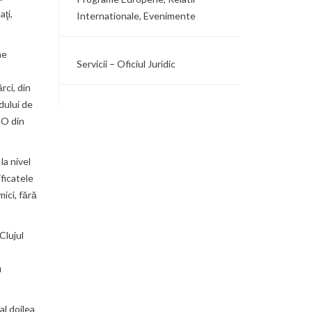
ţi,
Internationale, Evenimente
me
Servicii – Oficiul Juridic
rci, din
dului de
SO din
la nivel
ficatele
ici, fără
Clujul
u
al doilea