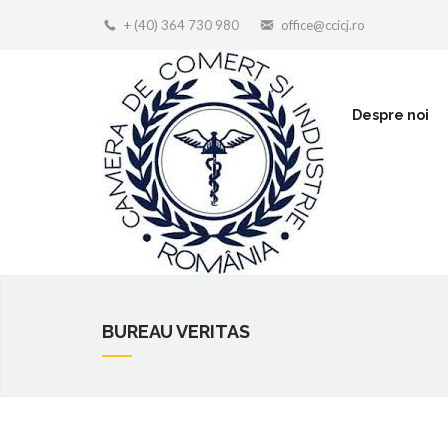
+ (40) 364 730 980
office@ccicj.ro
Despre noi
BUREAU VERITAS