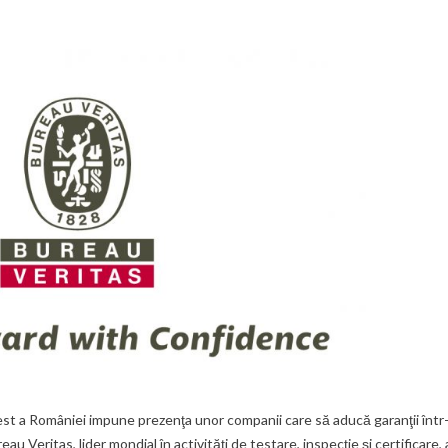
t a României impune prezenţa unor companii care să aducă garanţii într
 Veritas, lider mondial în activităţi de testare, inspecţie şi certificare, 