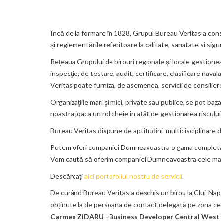
Încă de la formare în 1828, Grupul Bureau Veritas a con
şi reglementările referitoare la calitate, sanatate si sig
Reţeaua Grupului de birouri regionale şi locale gestionează
inspecţie, de testare, audit, certificare, clasificare nav
Veritas poate furniza, de asemenea, servicii de consilier
Organizaţiile mari şi mici, private sau publice, se pot baza
noastra joaca un rol cheie în atât de gestionarea riscului
Bureau Veritas dispune de aptitudini multidisciplinare de
Putem oferi companiei Dumneavoastra o gama completa de ser
Vom caută să oferim companiei Dumneavoastra cele mai 
Descărcați
aici portofoliul nostru de servicii
.
De curând Bureau Veritas a deschis un birou la Cluj-Napo
obținute la de persoana de contact delegată pe zona ce
Carmen ZIDARU –
Business Developer Central West