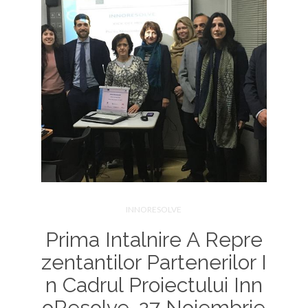
INNORESOLVE
Prima Intalnire A Repre
Zentantilor Partenerilor I
N Cadrul Proiectului Inn
OResolve, 27 Noiembrie