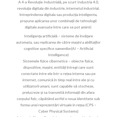
A 4-a Revoluție Industrială, pe scurt Industria 4.0,
revoluția digitala din industrie, internetul industrial,
întreprinderea digitala sau producția inteligenta,
propune aplicarea unor combinații de tehnologii
digitale avansate între care se pot aminti:
Inteligența artificială – sisteme de învățare
automata, sau replicarea de către mașini a abilitaților
cognitive specifice oamenilor(AI – Artificial
Intelligence)
Sistemele fizice cibernetice – obiecte fizice,
dispozitive, mașini, entități întregi care sunt
conectate intre ele într-o rețea interna sau pe
internet, comunică în timp real intre ele și cu
utilizatorii umani, sunt capabile să stocheze,
prelucreze și sa transmită informații din afara
corpului fizic, căpătând astfel o noua identitate sub
forma unei reprezentări virtuale in rețea (CPS –
Cyber Physical Systems)