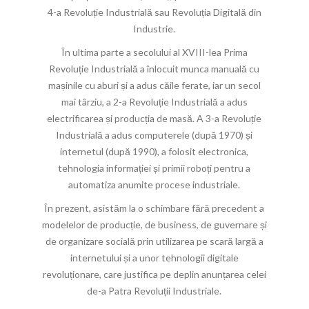
4-a Revoluție Industrială sau Revoluția Digitală din
Industrie.
În ultima parte a secolului al XVIII-lea Prima
Revoluție Industrială a înlocuit munca manuală cu
mașinile cu aburi și a adus căile ferate, iar un secol
mai târziu, a 2-a Revoluție Industrială a adus
electrificarea și producția de masă. A 3-a Revoluție
Industrială a adus computerele (după 1970) și
internetul (după 1990), a folosit electronica,
tehnologia informației și primii roboți pentru a
automatiza anumite procese industriale.
În prezent, asistăm la o schimbare fără precedent a
modelelor de producție, de business, de guvernare și
de organizare socială prin utilizarea pe scară largă a
internetului și a unor tehnologii digitale
revoluționare, care justifica pe deplin anunțarea celei
de-a Patra Revoluții Industriale.