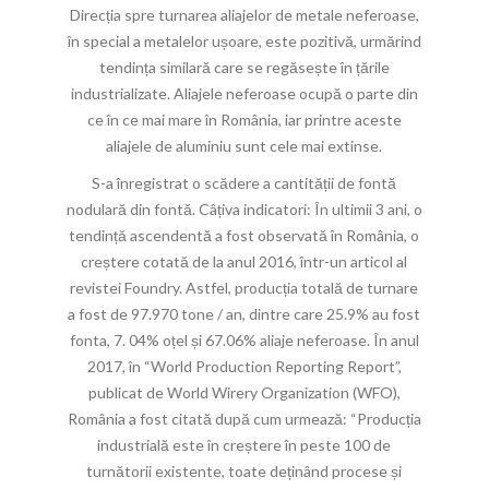
Direcția spre turnarea aliajelor de metale neferoase,
în special a metalelor ușoare, este pozitivă, urmărind
tendința similară care se regăsește în țările
industrializate. Aliajele neferoase ocupă o parte din
ce în ce mai mare în România, iar printre aceste
aliajele de aluminiu sunt cele mai extinse.
S-a înregistrat o scădere a cantității de fontă
nodulară din fontă. Câțiva indicatori: În ultimii 3 ani, o
tendință ascendentă a fost observată în România, o
creștere cotată de la anul 2016, într-un articol al
revistei Foundry. Astfel, producția totală de turnare
a fost de 97.970 tone / an, dintre care 25.9% au fost
fonta, 7. 04% oțel și 67.06% aliaje neferoase. În anul
2017, în “World Production Reporting Report”,
publicat de World Wirery Organization (WFO),
România a fost citată după cum urmează: “Producția
industrială este în creștere în peste 100 de
turnătorii existente, toate deținând procese și