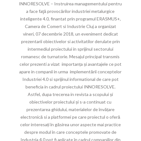
INNORESOLVE – Instruirea managementului pentru
a face faţă provocărilor industriei metalurgice
inteligente 4.0, finantat prin programul ERASMUS+,
Camera de Comert si Industrie Cluj a organizat
vineri, 07 decembrie 2018, un eveniment dedicat
prezentarii obiectivelor si activitatilor derulate prin
intermediul proiectului in sprijinul sectorului
romanesc de turnatorie. Mesajul principal transmis
celor prezenti a vizat importanța și avantajele ce pot
apare in companii in urma implementării conceptelor
Industriei 4.0 si sprijinul informational de care pot
beneficia in cadrul proiectului INNORESOLVE.
Astfel, dupa trecerea in revista a scopului și
obiectivelor proiectului și s-a continuat cu
prezentarea ghidului, materialelor de învățare
electronică si a platformei pe care proiectul o oferă
celor interesați în găsirea unor aspecte mai practice
despre modul în care conceptele promovate de
Industria 4.0 pot fi aplicate în cadrul companiilor din