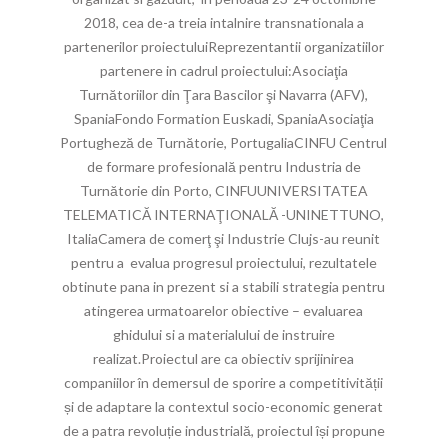
2018, cea de-a treia intalnire transnationala a
partenerilor proiectuluiReprezentantii organizatiilor
partenere in cadrul proiectului:Asociaţia
Turnătoriilor din Ţara Bascilor şi Navarra (AFV),
SpaniaFondo Formation Euskadi, SpaniaAsociaţia
Portugheză de Turnătorie, PortugaliaCINFU Centrul
de formare profesională pentru Industria de
Turnătorie din Porto, CINFUUNIVERSITATEA
TELEMATICĂ INTERNAŢIONALĂ -UNINETTUNO,
ItaliaCamera de comerţ şi Industrie Clujs-au reunit
pentru a evalua progresul proiectului, rezultatele
obtinute pana in prezent si a stabili strategia pentru
atingerea urmatoarelor obiective – evaluarea
ghidului si a materialului de instruire
realizat.Proiectul are ca obiectiv sprijinirea
companiilor în demersul de sporire a competitivității
și de adaptare la contextul socio-economic generat
de a patra revoluție industrială, proiectul își propune