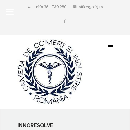
+ (40) 364 730 980
office@ccicj.ro
INNORESOLVE