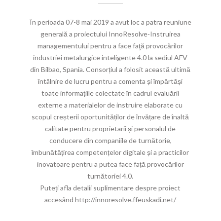
În perioada 07-8 mai 2019 a avut loc a patra reuniune
generală a proiectului InnoResolve-Instruirea
managementului pentru a face faţă provocărilor
industriei metalurgice inteligente 4.0 la sediul AFV
din Bilbao, Spania. Consorțiul a folosit această ultimă
întâlnire de lucru pentru a comenta și împărtăși
toate informațiile colectate în cadrul evaluării
externe a materialelor de instruire elaborate cu
scopul creșterii oportunităților de învățare de înaltă
calitate pentru proprietarii și personalul de
conducere din companiile de turnătorie,
îmbunătățirea competențelor digitale și a practicilor
inovatoare pentru a putea face față provocărilor
turnătoriei 4.0.
Puteți afla detalii suplimentare despre proiect
accesând http://innoresolve.ffeuskadi.net/