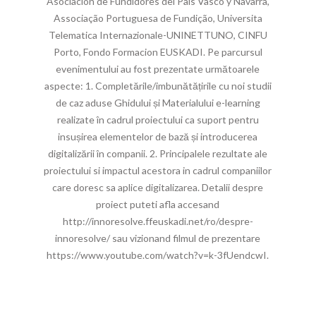
Asociacion de Fundidores del Pais Vasco y Navarra,
Associação Portuguesa de Fundição, Universita
Telematica Internazionale-UNINETTUNO, CINFU
Porto, Fondo Formacion EUSKADI. Pe parcursul
evenimentului au fost prezentate următoarele
aspecte: 1. Completările/imbunătățirile cu noi studii
de caz aduse Ghidului și Materialului e-learning
realizate în cadrul proiectului ca suport pentru
insușirea elementelor de bază și introducerea
digitalizării în companii. 2. Principalele rezultate ale
proiectului si impactul acestora in cadrul companiilor
care doresc sa aplice digitalizarea. Detalii despre
proiect puteti afla accesand
http://innoresolve.ffeuskadi.net/ro/despre-
innoresolve/ sau vizionand filmul de prezentare
https://www.youtube.com/watch?v=k-3fUendcwI.