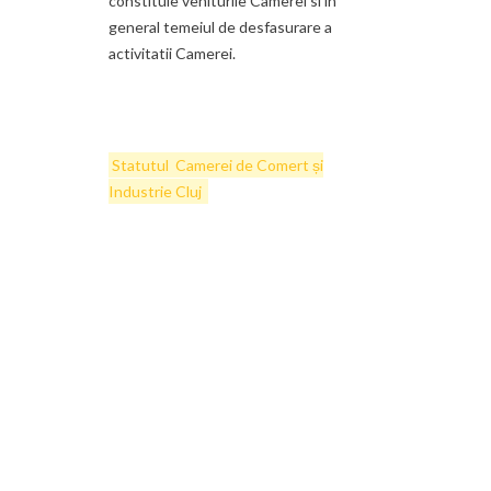
constituie veniturile Camerei si in
general temeiul de desfasurare a
activitatii Camerei.
Statutul Camerei de Comert și
Industrie Cluj