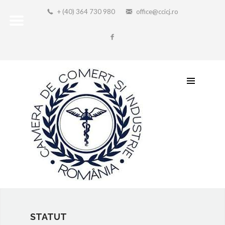
+ (40) 364 730 980
office@ccicj.ro
STATUT