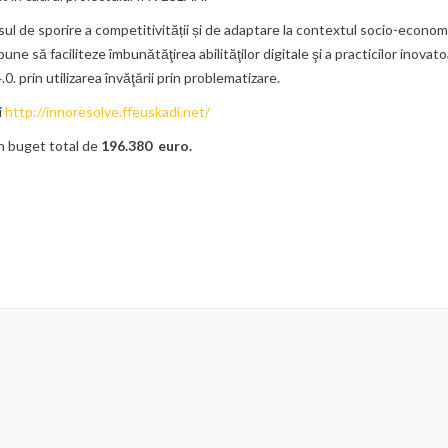
rsul de sporire a competitivității și de adaptare la contextul socio-econom
une să faciliteze îmbunătăţirea abilităţilor digitale şi a practicilor inovat
0. prin utilizarea învăţării prin problematizare.
i
http://innoresolve.ffeuskadi.net/
un buget total de
196.380 euro.