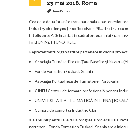
23 mai 2018, Roma
InnoResolve
Cea de-a doua intalnire transnationala a partenerilor pr
Industry challenges (InnoResolve – PBL -Instruirea 
inteligente 4.0)
finantat in cadrul programului Erasmus+
fiind UNINETTUNO, Italia.
Reprezentantii organizatiilor partenere in cadrul proiect
Asociaţia Turnătoriilor din Ţara Bascilor şi Navarra (
Fondo Formation Euskadi, Spania
Asociaţia Portugheză de Turnătorie, Portugalia
CINFU Centrul de formare profesională pentru Indus
UNIVERSITATEA TELEMATICĂ INTERNAŢIONALĂ -
Camera de comerţ şi Industrie Cluj
s-au reunit pentru a evalua progresul proiectului si rez
partener – Fondo Formation Euskadi, Spania are a inlocu