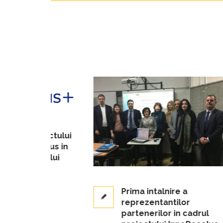
iectului
epus in
mului
2
Prima intalnire a
reprezentantilor
partenerilor in cadrul