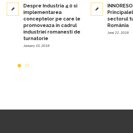
Despre Industria 4.0 si
INNORESOLVE-
implementarea
Principalele tendinț
conceptelor pe care le
sectorul turnătoriei
promoveaza in cadrul
România
industriei romanesti de
June 22, 2018
turnatorie
January 10, 2018