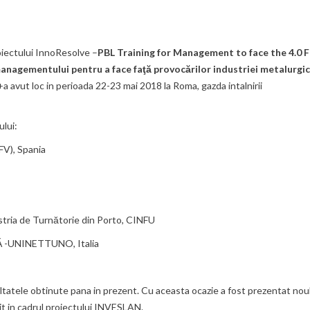
oiectului InnoResolve –
PBL Training for Management to face the 4.0 
managementului pentru a face faţă provocărilor industriei metalurgi
a avut loc in perioada 22-23 mai 2018 la Roma, gazda intalnirii
ului:
AFV), Spania
tria de Turnătorie din Porto, CINFU
UNINETTUNO, Italia
ultatele obtinute pana in prezent. Cu aceasta ocazie a fost prezentat nou
it in cadrul proiectului INVESLAN.