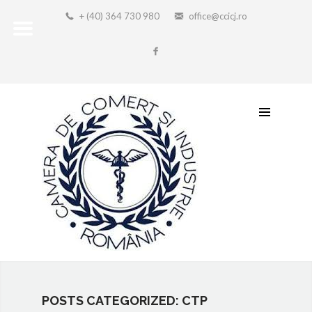
+ (40) 364 730 980
office@ccicj.ro
POSTS CATEGORIZED: CTP