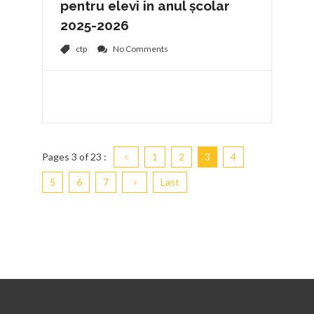
pentru elevi in anul școlar
2025-2026
ctp
No Comments
Pages
3
of 23 :
1
2
3
4
5
6
7
Last