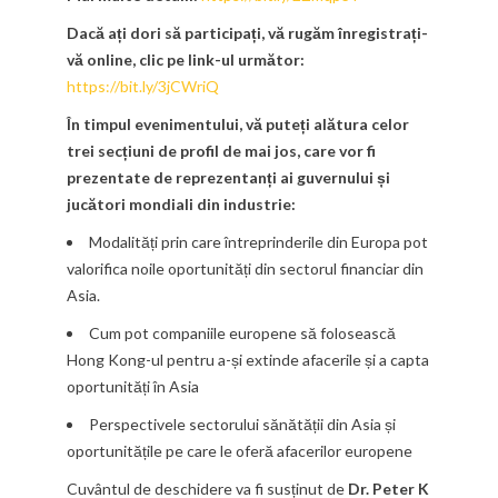
Dac
ă ați dori să participați, vă rugăm
înregistrați-
vă online, clic pe link-ul următor:
https://bit.ly/3jCWriQ
În timpul evenimentului, vă puteți alătura celor
trei secțiuni de profil de mai jos, care vor fi
prezentate de reprezentanți ai guvernului și
jucători mondiali din industrie:
Modalități prin care întreprinderile din Europa pot
valorifica noile oportunități din sectorul financiar din
Asia.
Cum pot companiile europene să folosească
Hong Kong-ul pentru a-și extinde afacerile și a capta
oportunități în Asia
Perspectivele sectorului sănătății din Asia și
oportunitățile pe care le oferă afacerilor europene
Cuvântul de deschidere va fi susținut de
Dr. Peter K