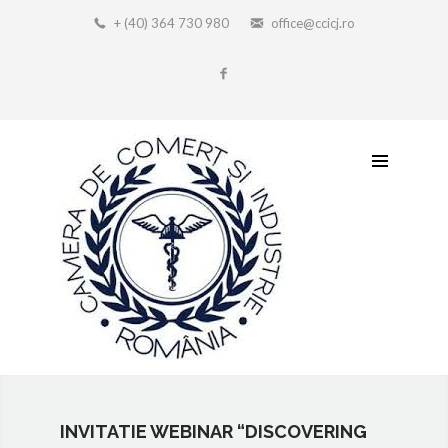
+ (40) 364 730 980
office@ccicj.ro
INVITATIE WEBINAR “DISCOVERING