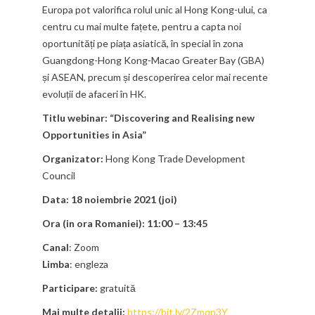
Europa pot valorifica rolul unic al Hong Kong-ului, ca
centru cu mai multe fațete, pentru a capta noi
oportunități pe piața asiatică, în special în zona
Guangdong-Hong Kong-Macao Greater Bay (GBA)
și ASEAN, precum și descoperirea celor mai recente
evoluții de afaceri în HK.
Titlu webinar:
“Discovering and Realising new
Opportunities in Asia”
Organizator:
Hong Kong Trade Development
Council
Data:
18 noiembrie 2021 (joi)
Ora (in ora Romaniei):
11:00 – 13:45
Canal
: Zoom
Limba
: engleza
Participare:
gratuită
Mai multe detalii:
https://bit.ly/2Zmqp3Y