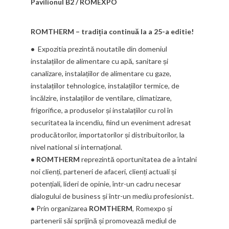
Pavilionul B2 / ROMEXPO
ROMTHERM – tradiția continuă la a 25-a editie!
•
Expozitia prezintă noutatile din domeniul
instalațiilor de alimentare cu apă, sanitare și
canalizare, instalațiilor de alimentare cu gaze,
instalațiilor tehnologice, instalațiilor termice, de
încălzire, instalațiilor de ventilare, climatizare,
frigorifice, a produselor și instalațiilor cu rol în
securitatea la incendiu, fiind un eveniment adresat
producătorilor, importatorilor și distribuitorilor, la
nivel national si internațional.
•
ROMTHERM
reprezintă oportunitatea de a întalni
noi clienți, parteneri de afaceri, clienți actuali și
potențiali, lideri de opinie, într-un cadru necesar
dialogului de business și într-un mediu profesionist.
•
Prin organizarea
ROMTHERM
, Romexpo și
partenerii săi sprijină și promovează mediul de