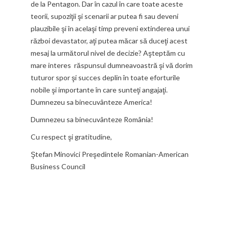
de la Pentagon. Dar în cazul în care toate aceste
teorii, supoziţii şi scenarii ar putea fi sau deveni
plauzibile şi în acelaşi timp preveni extinderea unui
război devastator, aţi putea măcar să duceţi acest
mesaj la următorul nivel de decizie? Aşteptăm cu
mare interes răspunsul dumneavoastră şi vă dorim
tuturor spor şi succes deplin în toate eforturile
nobile şi importante în care sunteţi angajaţi.
Dumnezeu sa binecuvânteze America!
Dumnezeu sa binecuvânteze România!
Cu respect şi gratitudine,
Ştefan Minovici Preşedintele Romanian-American
Business Council