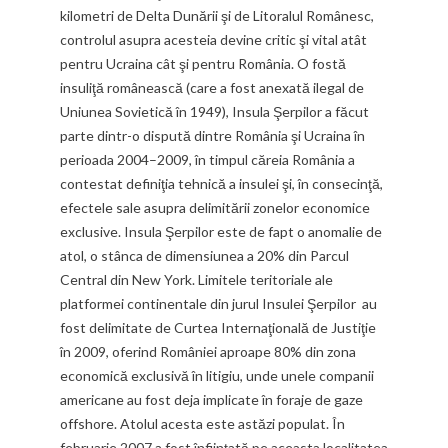
kilometri de Delta Dunării şi de Litoralul Românesc,
controlul asupra acesteia devine critic şi vital atât
pentru Ucraina cât şi pentru România. O fostă
insuliţă românească (care a fost anexată ilegal de
Uniunea Sovietică în 1949), Insula Şerpilor a făcut
parte dintr-o dispută dintre România şi Ucraina în
perioada 2004–2009, în timpul căreia România a
contestat definiţia tehnică a insulei şi, în consecinţă,
efectele sale asupra delimitării zonelor economice
exclusive. Insula Şerpilor este de fapt o anomalie de
atol, o stânca de dimensiunea a 20% din Parcul
Central din New York. Limitele teritoriale ale
platformei continentale din jurul Insulei Şerpilor au
fost delimitate de Curtea Internaţională de Justiţie
în 2009, oferind României aproape 80% din zona
economică exclusivă în litigiu, unde unele companii
americane au fost deja implicate în foraje de gaze
offshore. Atolul acesta este astăzi populat. În
februarie 2007 a fost înfiinţată pe aceasta localitatea