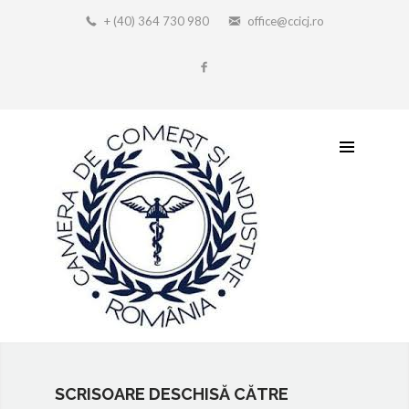
+ (40) 364 730 980
office@ccicj.ro
SCRISOARE DESCHISĂ CĂTRE