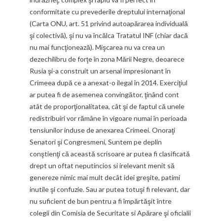
conformitate cu prevederile dreptului internaţional
(Carta ONU, art. 51 privind autoapărarea individuală
şi colectivă), şi nu va încălca Tratatul INF (chiar dacă
nu mai funcţionează). Mişcarea nu va crea un
dezechilibru de forţe în zona Mării Negre, deoarece
Rusia şi-a construit un arsenal impresionant în
Crimeea după ce a anexat-o ilegal în 2014. Exerciţiul
ar putea fi de asemenea convingător, ţinând cont
atât de proporţionalitatea, cât şi de faptul că unele
redistribuiri vor rămâne în vigoare numai în perioada
tensiunilor induse de anexarea Crimeei. Onoraţi
Senatori şi Congresmeni, Suntem pe deplin
conştienţi că această scrisoare ar putea fi clasificată
drept un oftat neputincios si irelevant menit să
genereze nimic mai mult decât idei greşite, patimi
inutile şi confuzie. Sau ar putea totuşi fi relevant, dar
nu suficient de bun pentru a fi împărtăşit între
colegii din Comisia de Securitate si Apărare şi oficialii