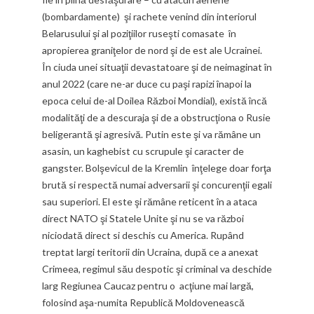
(bombardamente) şi rachete venind din interiorul
Belarusului şi al poziţiilor ruseşti comasate în
apropierea graniţelor de nord şi de est ale Ucrainei.
În ciuda unei situaţii devastatoare şi de neimaginat în
anul 2022 (care ne-ar duce cu paşi rapizi înapoi la
epoca celui de-al Doilea Război Mondial), există încă
modalităţi de a descuraja şi de a obstrucţiona o Rusie
beligerantă şi agresivă. Putin este şi va rămâne un
asasin, un kaghebist cu scrupule şi caracter de
gangster. Bolşevicul de la Kremlin înţelege doar forţa
brută si respectă numai adversarii şi concurenţii egali
sau superiori. El este şi rămâne reticent în a ataca
direct NATO şi Statele Unite şi nu se va război
niciodată direct si deschis cu America. Rupând
treptat largi teritorii din Ucraina, după ce a anexat
Crimeea, regimul său despotic şi criminal va deschide
larg Regiunea Caucaz pentru o acţiune mai largă,
folosind aşa-numita Republică Moldovenească