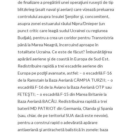
de finalizare a pregătirii unei operaţiuni ruseşti de tip
blitzkrieg (asalt naval şi aerian) care vizează preluarea
controlului asupra Insulei Şerpilor şi, concomitent,
asupra zonei estuarului râului Nipru/Dnieper (un
punct critic care leagă sudul Ucrainei cu regiunea
Budjak), pentru a crea un coridor pentru Transnistria
până la Marea Neagră, încercuind aproape în
totalitate Ucraina. Ce este de făcut? Îmbunătăţirea
apărării aeriene şi de coastă în Europa de Sud-Est.
Redistribuire rapidă a trei escadrile aeriene din
Europa pe poziţii avansate, astfel: – o escadrilă F-16
de la Ramstain la Baza Aeriană CÂMPIA TURZII; – o
escadrilă F-16 de la Aviano la Baza Aeriană OTP sau
FETEŞTI; – o escadrilă F-15 din Marea Britanie la
Baza Aeriană BACĂU. Redistribuirea rapidă a trei
baterii MD PATRIOT din Germania, Olanda şi Spania
(sau, chiar, de pe teritoriul SUA dacă este nevoie),
pentru a construi rapid o adevărată apărare
antiaeriană şi antirachetă balistică în zonele: baza