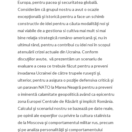
Europa, pentru pacea şi securitatea globală.
Considerăm că grupul nostru a avut o ocazie
excepţională şi istorică pentru a face un schimb
constructiv de idei pentru a căuta modalităţi noi şi
mai viabile de a gestiona si cultiva mai mult si mai
bine relaţia strategică româno-americană şi, nu in
ultimul rând, pentru a contribui cu idei noi în scopul
atenuării crizei actuale din Ucraina. Conform
discuţiilor avute, vă prezentăm un scenariu de
evaluare a ceea ce trebuie făcut pentru a preveni
invadarea Ucrainei de către trupele ruseşti şi,
ulterior, pentru a asigura o poziţie defensiva critică şi
un paravan NATO la Marea Neagră pentru a preveni
o iminentă calamitate geopolitică având ca epicentru
zona Europei Centrale de Răsărit şi implicit România.
Calculul şi scenariul nostru se bazează pe date reale,
pe opinii ale experţilor cu privire la cultura stalinista
de la Moscova şi comportamentul militar rus, precum
şi pe analiza personalităţii şi comportamentului