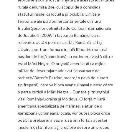
rurală denumită Bile, cu scopul de a consolida
statutul insulei ca locuită şi locuibilă. Limitele
teritoriale ale platformei continentale din jurul
Insulei Şerpilor delimitate de Curtea Internaţională
de Justiţie în 2009, în favoarea României sunt
relevante astăzi pentru ca atât România, cât şi
Ucraina pot transforma o insulă liliput într-un real
bastion de forţă americană cu extindere vastă către
estul Mării Negre. O brigadă americană ca mijloc
militar de descurajare adecvat (lansatoare de
rachete/ Baterie Patriot, radare/ o navă de suport
tip fregată), care va bloca avansul naval rusesc către
o parte critică a Mării Negre – Dunăre şi triunghiul
vital România/Ucraina şi Moldova. O forţă miliară
americană specializată de marines, alături de o
garnizoana ucraineană locală, vor putea bloca orice
posibilă preluare/ invazie rusă prin forţă a acestei
insule. Există informaţii credibile despre un proces