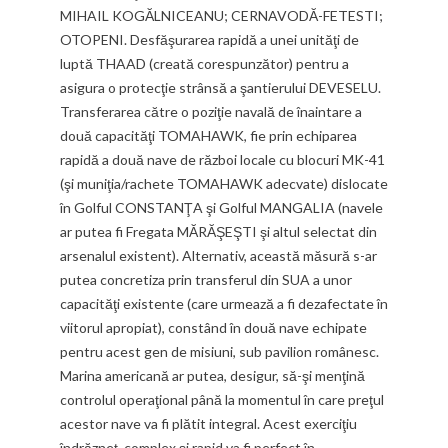
MIHAIL KOGĂLNICEANU; CERNAVODĂ-FETESTI;
OTOPENI. Desfăşurarea rapidă a unei unităţi de
luptă THAAD (creată corespunzător) pentru a
asigura o protecţie strânsă a şantierului DEVESELU.
Transferarea către o poziţie navală de înaintare a
două capacităţi TOMAHAWK, fie prin echiparea
rapidă a două nave de război locale cu blocuri MK-41
(şi muniţia/rachete TOMAHAWK adecvate) dislocate
în Golful CONSTANŢA şi Golful MANGALIA (navele
ar putea fi Fregata MĂRĂŞEŞTI şi altul selectat din
arsenalul existent). Alternativ, această măsură s-ar
putea concretiza prin transferul din SUA a unor
capacităţi existente (care urmează a fi dezafectate în
viitorul apropiat), constând în două nave echipate
pentru acest gen de misiuni, sub pavilion românesc.
Marina americană ar putea, desigur, să-şi menţină
controlul operaţional până la momentul în care preţul
acestor nave va fi plătit integral. Acest exerciţiu
îndrăzneţ, complex şi rapid va fi perfect în