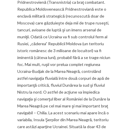
Pridnestrovienă (Transnistria) ca braţ combatant.
Republica Moldovenească Pridnestroviană este o
enclavă militară strategică (recunoscută doar de
Moscova) care găzduieşte deja mii de trupe ruseşti,
tancuri, avioane de luptă şi un imens arsenal de
muniţii. Odată ce Ucraina va fi sub controlul ferm al
Rusiei, „căderea” Republicii Moldova (un teritoriu
istoric românesc de 3 milioane de locuitori) va fi
iminentă (câteva luni), probabil fără a se trage niciun
foc. Mai mult, ruşii vor prelua complet regiunea
Ucraina-Budjak de la Marea Neagră, controlând
astfel navigaţia fluvială între două corpuri de apă de
importanţă critică, fluviul Dunărea la sud şi fluviul
Nistru la nord. O astfel de acţiune va împiedica
navigaţia şi comerţul liber al României de la Dunăre la
Marea Neagră pe cel mai mare şi mai important braţ
navigabil – Chilia. La acest scenariu mai apare încă o
variabila, Insula Şerpilor din Marea Neagră, teritoriu
care astăzi aparţine Ucrainei. Situată la doar 43 de