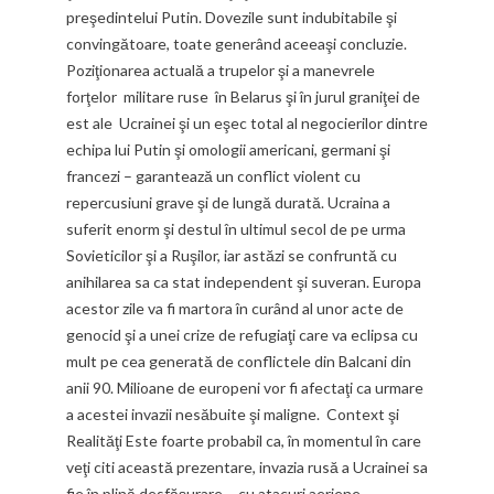
preşedintelui Putin. Dovezile sunt indubitabile şi
convingătoare, toate generând aceeaşi concluzie.
Poziţionarea actuală a trupelor şi a manevrele
forţelor militare ruse în Belarus şi în jurul graniţei de
est ale Ucrainei şi un eşec total al negocierilor dintre
echipa lui Putin şi omologii americani, germani şi
francezi – garantează un conflict violent cu
repercusiuni grave şi de lungă durată. Ucraina a
suferit enorm şi destul în ultimul secol de pe urma
Sovieticilor şi a Ruşilor, iar astăzi se confruntă cu
anihilarea sa ca stat independent şi suveran. Europa
acestor zile va fi martora în curând al unor acte de
genocid şi a unei crize de refugiaţi care va eclipsa cu
mult pe cea generată de conflictele din Balcani din
anii 90. Milioane de europeni vor fi afectaţi ca urmare
a acestei invazii nesăbuite şi maligne. Context şi
Realităţi Este foarte probabil ca, în momentul în care
veţi citi această prezentare, invazia rusă a Ucrainei sa
fie în plină desfăşurare – cu atacuri aeriene