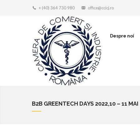
+ (40) 364 730 980
office@ccicj.ro
Despre noi
B2B GREENTECH DAYS 2022,10 – 11 MAI 