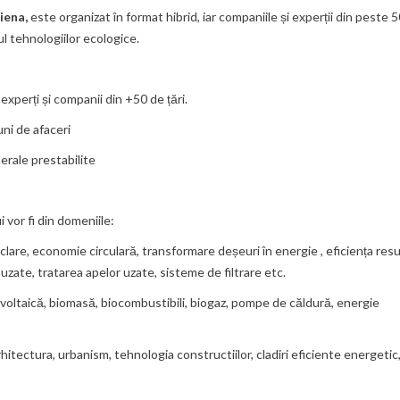
iena,
este organizat în format hibrid, iar companiile și experții din peste 5
l tehnologiilor ecologice.
xperți și companii din +50 de țări.
uni de afaceri
terale prestabilite
 vor fi din domeniile:
are, economie circulară, transformare deșeuri în energie , eficiența resu
zate, tratarea apelor uzate, sisteme de filtrare etc.
ovoltaică, biomasă, biocombustibili, biogaz, pompe de căldură, energie
rhitectura, urbanism, tehnologia constructiilor, cladiri eficiente energetic