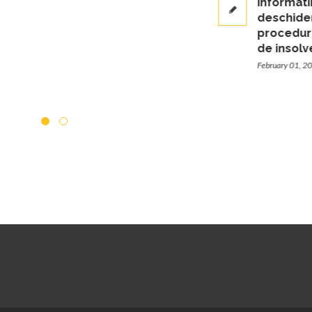
Informatii privind
deschiderea
procedurilor simpli
de insolventa
February 01, 2016