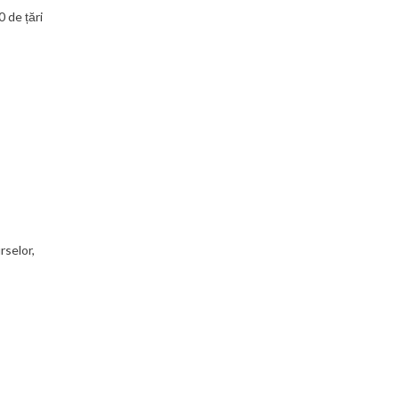
0 de țări
rselor,
,