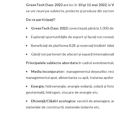
GreenTech Days 2022
are loc în
10 și 11 mai 2022
, la
V
se vor reuni pe subiecte, proiecte și produse din sectoru
De ce participați?
GreenTech Days 2022
conectează până la 1.000 de e
Explorați oportunitățile de export și faceți noi conexi
Beneficiați de platforma B2B și rezervați întâlniri bila
Găsiți noi parteneri de afaceri și experți internaționali
Principalele subiecte abordate
în cadrul evenimentului
Mediu inconjurator:
managementul deșeurilor, recicl
managementul apei, alimentarea cu apă, tratarea apelor u
Energie:
hidroenergie, energie eoliană, solară și fot
geotermală, hidrogen, stocare de energie etc.
Eficiență/Clădiri ecologice:
servicii de amenajare, a
materiale de constructii, materiale izolante etc.