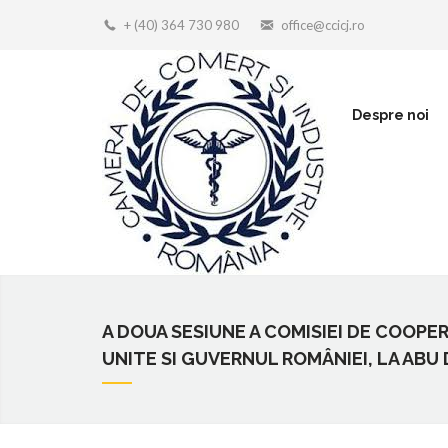
+ (40) 364 730 980
office@ccicj.ro
Despre noi
A DOUA SESIUNE A COMISIEI DE COOP
UNITE SI GUVERNUL ROMÂNIEI, LA ABU D