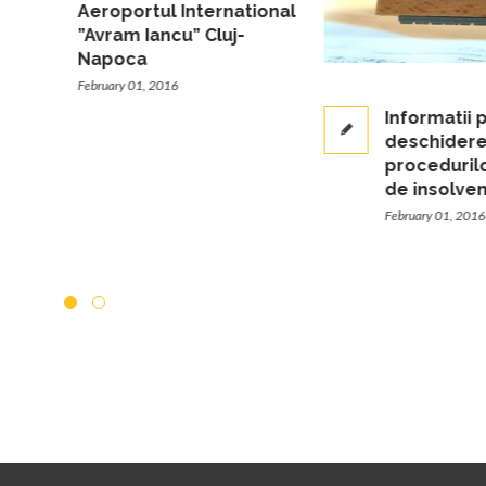
Aeroportul International
”Avram Iancu” Cluj-
Napoca
February 01, 2016
Informatii privind
deschiderea
procedurilor simpli
de insolventa
February 01, 2016