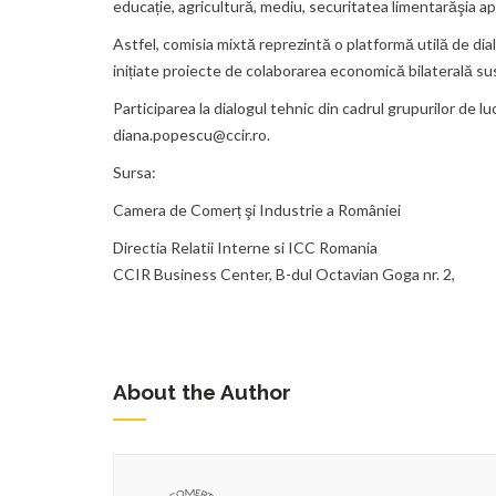
educație, agricultură, mediu, securitatea limentarăşia ape
Astfel, comisia mixtă reprezintă o platformă utilă de dia
inițiate proiecte de colaborarea economică bilaterală su
Participarea la dialogul tehnic din cadrul grupurilor de l
diana.popescu@ccir.ro.
Sursa:
Camera de Comerț şi Industrie a României
Directia Relatii Interne si ICC Romania
CCIR Business Center, B-dul Octavian Goga nr. 2,
About the Author