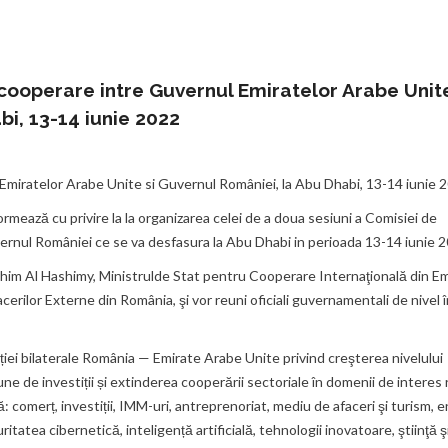
cooperare intre Guvernul Emiratelor Arabe Unite
bi, 13-14 iunie 2022
Emiratelor Arabe Unite si Guvernul României, la Abu Dhabi, 13-14 iunie 
mează cu privire la la organizarea celei de a doua sesiuni a Comisiei de
ernul României ce se va desfasura la Abu Dhabi in perioada 13-14 iunie 2
rahim Al Hashimy, Ministrulde Stat pentru Cooperare Internaţională din Em
rilor Externe din România, şi vor reuni oficiali guvernamentali de nivel în
ției bilaterale România — Emirate Arabe Unite privind creşterea nivelului
e de investiții și extinderea cooperării sectoriale în domenii de interes 
 comerț, investiții, IMM-uri, antreprenoriat, mediu de afaceri şi turism, e
ritatea cibernetică, inteligență artificială, tehnologii inovatoare, ştiinţă ş