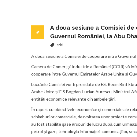
A doua sesiune a Comisiei de 
Guvernul României, la Abu Dha
stiri
A doua sesiune a Comisiei de cooperare intre Guvernul 
Camera de Comerț şi Industrie a României (CCIR) vă infor
cooperare intre Guvernul Emiratelor Arabe Unite si Guv
Lucrările Comisiei vor fi prezidate de ES. Reem Bint Eb
Arabe Unite și E.S Bogdan-Lucian Aurescu, Ministrul Aface
entități economice relevante din ambele țări.
În raport cu obiectivele economice şi comerciale ale rela
schimburilor comerciale, dezvoltarea unor proiecte comun
au fost stabilite şase grupuri de lucru după cum urmează:
petrol şi gaze, tehnologia informației, comunicaţiilor, secu