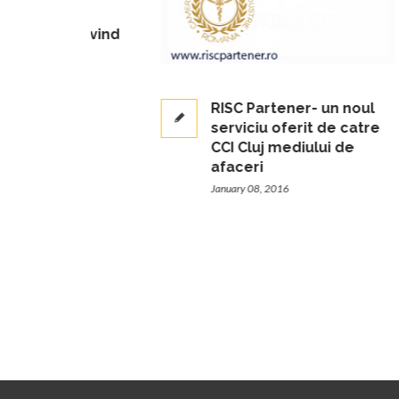
e privind
e si
e
RISC Partener- un noul
serviciu oferit de catre
CCI Cluj mediului de
afaceri
January 08, 2016