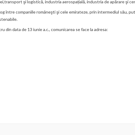
i,transport şi logistică, industria aerospațială, industria de apărare şi ce
log între companiile româneşti şi cele emirateze, prin intermediul său, put
stenabile.
ucru din data de 13 iunie a.c., comunicarea se face la adresa: