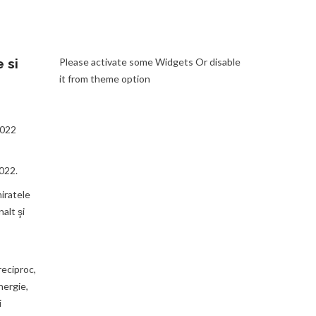
 si
Please activate some Widgets Or disable
it from theme option
2022
022.
iratele
alt şi
reciproc,
nergie,
i