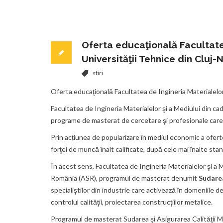
Oferta educaţională Facultatea
Universităţii Tehnice din Cluj
stiri
Oferta educaţională Facultatea de Ingineria Materialelor
Facultatea de Ingineria Materialelor şi a Mediului din ca
programe de masterat de cercetare şi profesionale care s
Prin acțiunea de popularizare în mediul economic a oferte
forţei de muncă înalt calificate, după cele mai înalte st
În acest sens, Facultatea de Ingineria Materialelor şi a
România (ASR), programul de masterat denumit
Sudarea
specialiştilor din industrie care activează în domeniile d
controlul calităţii, proiectarea construcţiilor metalice.
Programul de masterat Sudarea şi Asigurarea Calităţii Ma