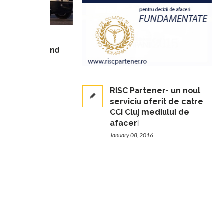
e privind
e si
e
RISC Partener- un noul
serviciu oferit de catre
CCI Cluj mediului de
afaceri
January 08, 2016