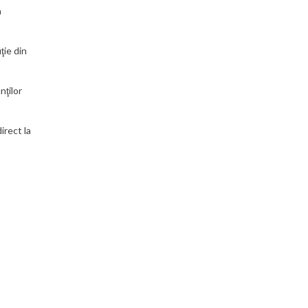
a
ţie din
nţilor
irect la