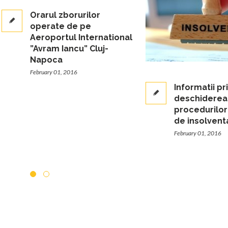
Orarul zborurilor
operate de pe
Aeroportul International
”Avram Iancu” Cluj-
Napoca
February 01, 2016
Informatii privind
deschiderea
procedurilor simpli
de insolventa
February 01, 2016