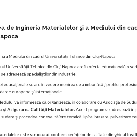
 de Ingineria Materialelor şi a Mediului din ca
-Napoca
 şi a Mediului din cadrul Universităţii Tehnice din Cluj-Napoca
drul Universităţii Tehnice din Cluj-Napoca are în oferta educaţională o ser
e adresează specialiştilor din industrie.
i educaţionale se are în vedere menirea de a îmbunătăţi profilul profesion
andarde europene şi internaţionale.
 Mediului vă informează că organizează, în colaborare cu Asociaţia de Sudu
 şi Asigurarea Calităţii
Materialelor
. Acest program se adresează în p
e sudare şi procedee conexe, tăiere termică, lipire, brazare, pulverizare te
terialelor este structurat conform cerinţelor de calitate din ghidul Insti