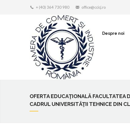
+ (40) 364 730 980
office@ccicj.ro
Despre noi
OFERTA EDUCAŢIONALĂ FACULTATEA DE 
CADRUL UNIVERSITĂŢII TEHNICE DIN 