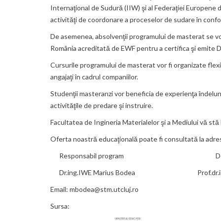
Internaţional de Sudură (IIW) şi al Federaţiei Europene d
activităţi de coordonare a proceselor de sudare în conf
De asemenea, absolvenţii programului de masterat se vo
România acreditată de EWF pentru a certifica şi emite D
Cursurile programului de masterat vor fi organizate flexib
angajaţi în cadrul companiilor.
Studenţii masteranzi vor beneficia de experienţa îndelung
activităţile de predare şi instruire.
Facultatea de Ingineria Materialelor şi a Mediului vă stă 
Oferta noastră educaţională poate fi consultată la adr
Responsabil program Dec
Dr.ing.IWE Marius Bodea Prof.dr.ing. 
Email: mbodea@stm.utcluj.ro
Sursa: