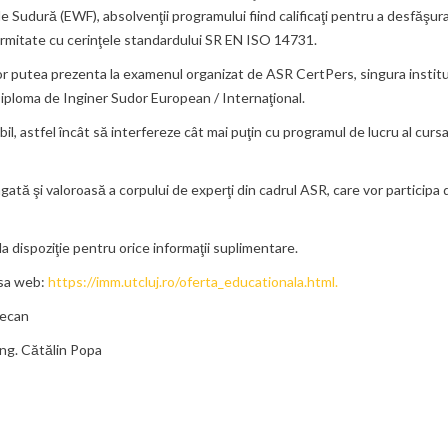
e Sudură (EWF), absolvenţii programului fiind calificaţi pentru a desfăşur
ormitate cu cerinţele standardului SR EN ISO 14731.
r putea prezenta la examenul organizat de ASR CertPers, singura institu
iploma de Inginer Sudor European / Internaţional.
il, astfel încât să interfereze cât mai puţin cu programul de lucru al cursa
ată şi valoroasă a corpului de experţi din cadrul ASR, care vor participa d
la dispoziţie pentru orice informaţii suplimentare.
esa web:
https://imm.utcluj.ro/oferta_educationala.html
.
an
Cătălin Popa