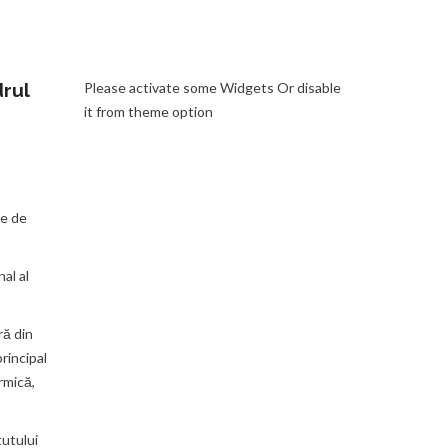
drul
Please activate some Widgets Or disable
it from theme option
ie de
al al
ră din
rincipal
rmică,
tutului