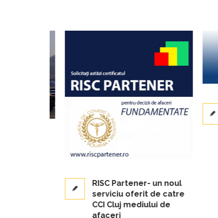
e privind
e si
e
RISC Partener- un noul
serviciu oferit de catre
CCI Cluj mediului de
afaceri