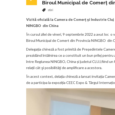
Biroul Municipal de Comerț di
stiri
Vizită oficială la Camera de Comerț și Industrie Clu
NINGBO din China
În cursul zilei de vineri, 9 septembrie 2022 a avut loc o 
Biroul Municipal de Comert din Provincia NINGBO din C
Delegația chineză a fost primită de Președintele Camere
prezidând întâlnirea ce a constituit un bun prilej pentru
între Regiunea NINGBO, China și judetul CLUJ,fiind un fr
relații cât şi posibilităţi de amplificare a acestora.
În acest context, delația chineză a lansat invitația Camer
de a participa la expoziția CEEC Expo & Târgul Interna