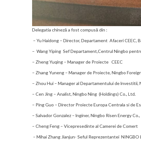
Delegatia chineză a fost compusă din :
– Yu Haidong – Director, Departament Afaceri CEEC, B
– Wang Yiping Sef Departament,Centrul Ningbo pentru 
– Zheng Yuqing – Manager de Proiecte CEEC
– Zhang Yuneng – Manager de Proiecte, Ningbo Foreign 
– Zhou Hui – Manager al Departamentului de lnvestitii, 
– Cen Jing – Analist, Ningbo Ning (Holdings) Co., Ltd.
– Ping Guo – Director Proiecte Europa Centrala si de Es
– Salvador Gonzalez – lnginer, Ningbo Risen Energy Co., 
– Cheng Feng – Vicepresedinte al Camerei de Comert R
– Mihai Zhang Jianjun- Seful Reprezentantei NINGBO L