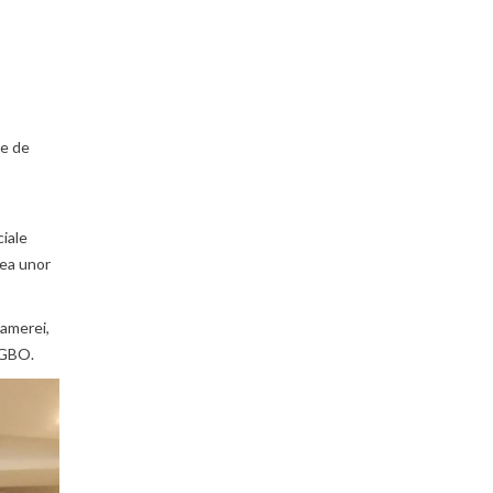
te de
ciale
rea unor
camerei,
NGBO.