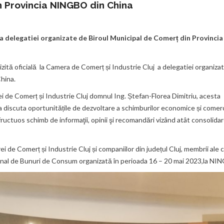
n Provincia NINGBO din China
j a delegatiei organizate de Biroul Municipal de Comerț din Provincia
vizită oficială la Camera de Comerț și Industrie Cluj a delegatiei organiza
hina.
i de Comerț și Industrie Cluj domnul Ing. Ștefan-Florea Dimitriu, acesta
 a discuta oportunitățile de dezvoltare a schimburilor economice și comer
uctuos schimb de informaţii, opinii şi recomandări vizând atât consolida
ei de Comerț și Industrie Cluj și companiilor din județul Cluj, membrii ale 
țional de Bunuri de Consum organizată în perioada 16 – 20 mai 2023,la NI