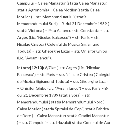
Campului – Calea Manastur (statia Calea Manastur,
statia Agronomia) – Calea Motilor (statia Calea
Motilor ) – str. Memorandumului ( statia
Memorandumului Sud ) – B-dul 21 Decembrie 1989 (
statia Victoria ) – P-ta A. Iancu- str. Constanta – str.
Arges (Lic. “Nicolae Balcescu”) – str Paris – str.
Nicolae Cristea ( Colegiul de Muzica Sigismund
Toduta) – str. Gheorghe Lazar – str. Onisifor Ghibu
(Lic. “Avram Iancu”).
Intors:[12:10]
( 6,7 km ) str. Arges (Lic. “Nicolae
Balcescu”) – str. Paris – str. Nicolae Cristea ( Colegiul
de Muzica Sigismund Toduta) – str. Gheorghe Lazar
– Onisifor Ghibu (Lic. “Avram Iancu”) – str. Paris – B-
dul 21 Decembrie 1989 (statia Sora) – str.
Memorandumului ( statia Memorandumului Nord ) –
Calea Motilor ( statia Spitalul de Copii, statia Fabrica
de Bere ) – Calea Manastur( statia Gradini Manastur
) – str. Campului – str. Izlazului( statia Cocosul de Aur