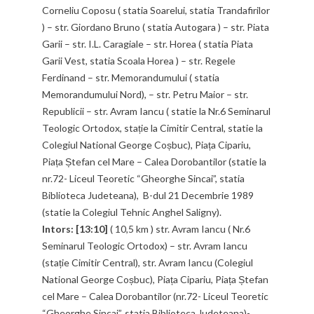
Corneliu Coposu ( statia Soarelui, statia Trandafirilor
) – str. Giordano Bruno ( statia Autogara ) – str. Piata
Garii – str. I.L. Caragiale – str. Horea ( statia Piata
Garii Vest, statia Scoala Horea ) – str. Regele
Ferdinand – str. Memorandumului ( statia
Memorandumului Nord), – str. Petru Maior – str.
Republicii – str. Avram Iancu ( statie la Nr.6 Seminarul
Teologic Ortodox, stație la Cimitir Central, statie la
Colegiul National George Coșbuc), Piața Cipariu,
Piața Ștefan cel Mare – Calea Dorobantilor (statie la
nr.72- Liceul Teoretic “Gheorghe Sincai”, statia
Biblioteca Judeteana), B-dul 21 Decembrie 1989
(statie la Colegiul Tehnic Anghel Saligny).
Intors: [13:10]
( 10,5 km ) str. Avram Iancu ( Nr.6
Seminarul Teologic Ortodox) – str. Avram Iancu
(stație Cimitir Central), str. Avram Iancu (Colegiul
National George Coșbuc), Piața Cipariu, Piața Ștefan
cel Mare – Calea Dorobantilor (nr.72- Liceul Teoretic
“Gheorghe Sincai”, statia Biblioteca Judeteana)-