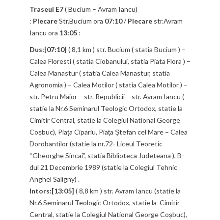
Traseul E7
( Bucium – Avram Iancu)
:
Plecare
Str.Bucium ora
07:10
/
Plecare
str.Avram
Iancu ora
13:05
:
Dus:[07:10]
( 8,1 km ) str. Bucium ( statia Bucium ) –
Calea Floresti ( statia Ciobanului, statia Piata Flora ) –
Calea Manastur ( statia Calea Manastur, statia
Agronomia ) – Calea Motilor ( statia Calea Motilor ) –
str. Petru Maior – str. Republicii – str. Avram Iancu (
statie la Nr.6 Seminarul Teologic Ortodox, statie la
Cimitir Central, statie la Colegiul National George
Coșbuc), Piața Cipariu, Piața Ștefan cel Mare – Calea
Dorobantilor (statie la nr.72- Liceul Teoretic
“Gheorghe Sincai”, statia Biblioteca Judeteana ), B-
dul 21 Decembrie 1989 (statie la Colegiul Tehnic
Anghel Saligny) .
Intors:[13:05]
( 8,8 km ) str. Avram Iancu (statie la
Nr.6 Seminarul Teologic Ortodox, statie la Cimitir
Central, statie la Colegiul National George Coșbuc),