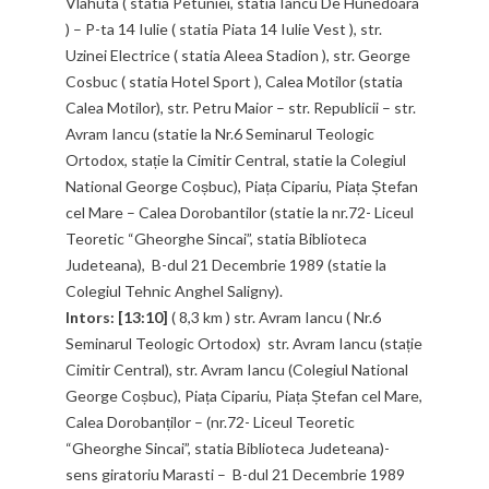
Vlahuta ( statia Petuniei, statia Iancu De Hunedoara
) – P-ta 14 Iulie ( statia Piata 14 Iulie Vest ), str.
Uzinei Electrice ( statia Aleea Stadion ), str. George
Cosbuc ( statia Hotel Sport ), Calea Motilor (statia
Calea Motilor), str. Petru Maior – str. Republicii – str.
Avram Iancu (statie la Nr.6 Seminarul Teologic
Ortodox, stație la Cimitir Central, statie la Colegiul
National George Coșbuc), Piața Cipariu, Piața Ștefan
cel Mare – Calea Dorobantilor (statie la nr.72- Liceul
Teoretic “Gheorghe Sincai”, statia Biblioteca
Judeteana), B-dul 21 Decembrie 1989 (statie la
Colegiul Tehnic Anghel Saligny).
Intors: [13:10]
( 8,3 km ) str. Avram Iancu ( Nr.6
Seminarul Teologic Ortodox) str. Avram Iancu (stație
Cimitir Central), str. Avram Iancu (Colegiul National
George Coșbuc), Piața Cipariu, Piața Ștefan cel Mare,
Calea Dorobanților – (nr.72- Liceul Teoretic
“Gheorghe Sincai”, statia Biblioteca Judeteana)-
sens giratoriu Marasti – B-dul 21 Decembrie 1989