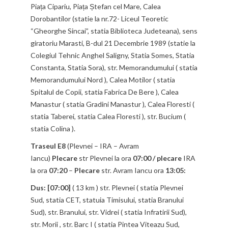
Piața Cipariu, Piața Ștefan cel Mare, Calea
Dorobantilor (statie la nr.72- Liceul Teoretic
“Gheorghe Sincai”, statia Biblioteca Judeteana), sens
giratoriu Marasti, B-dul 21 Decembrie 1989 (statie la
Colegiul Tehnic Anghel Saligny, Statia Somes, Statia
Constanta, Statia Sora), str. Memorandumului ( statia
Memorandumului Nord ), Calea Motilor ( statia
Spitalul de Copii, statia Fabrica De Bere ), Calea
Manastur ( statia Gradini Manastur ), Calea Floresti (
statia Taberei, statia Calea Floresti ), str. Bucium (
statia Colina ).
Traseul E8
(Plevnei – IRA – Avram
Iancu)
Plecare
str Plevnei la ora
07:00 /
plecare
IRA
la ora
07:20
–
Plecare
str. Avram Iancu ora
13:05:
Dus: [07:00]
( 13 km ) str. Plevnei ( statia Plevnei
Sud, statia CET, statuia Timisului, statia Branului
Sud), str. Branului, str. Vidrei ( statia Infratirii Sud),
str. Morii , str. Barc I ( statia Pintea Viteazu Sud,