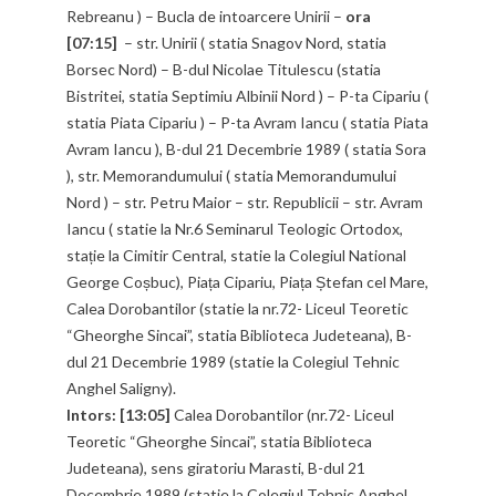
Rebreanu ) – Bucla de intoarcere Unirii –
ora
[07:15]
– str. Unirii ( statia Snagov Nord, statia
Borsec Nord) – B-dul Nicolae Titulescu (statia
Bistritei, statia Septimiu Albinii Nord ) – P-ta Cipariu (
statia Piata Cipariu ) – P-ta Avram Iancu ( statia Piata
Avram Iancu ), B-dul 21 Decembrie 1989 ( statia Sora
), str. Memorandumului ( statia Memorandumului
Nord ) – str. Petru Maior – str. Republicii – str. Avram
Iancu ( statie la Nr.6 Seminarul Teologic Ortodox,
stație la Cimitir Central, statie la Colegiul National
George Coșbuc), Piața Cipariu, Piața Ștefan cel Mare,
Calea Dorobantilor (statie la nr.72- Liceul Teoretic
“Gheorghe Sincai”, statia Biblioteca Judeteana), B-
dul 21 Decembrie 1989 (statie la Colegiul Tehnic
Anghel Saligny).
Intors: [13:05]
Calea Dorobantilor (nr.72- Liceul
Teoretic “Gheorghe Sincai”, statia Biblioteca
Judeteana), sens giratoriu Marasti, B-dul 21
Decembrie 1989 (statie la Colegiul Tehnic Anghel