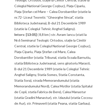
Teologic Ortodox, stație la Cimitir Central, statie la
Colegiul National George Coșbuc), Piața Cipariu,
Piața Ștefan cel Mare – Calea Dorobantilor (statie la
nr.72- Liceul Teoretic “Gheorghe Sincai”, statia
Biblioteca Judeteana), B-dul 21 Decembrie 1989
(statie la Colegiul Tehnic Anghel Saligny).
Intors: [13:05]
( 8,8 km ) str. Avram Iancu (stati la
Nr.6 Seminarul Teologic Ortodox, stație la Cimitir
Central, statie la Colegiul National George Coșbuc),
Piața Cipariu, Piața Ștefan cel Mare, Calea
Dorobantilor (statia Tribunal, statia Scoala Barnutiu,
statia Biblioteca Judeteana), sens giratoriu Marasti,
B-dul 21 Decembrie 1989 (statie la Colegiul Tehnic
Anghel Saligny, Statia Somes, Statia Constanta,
Statia Sora), strada Memorandumului (statia
Memorandumului Nord), Calea Motilor (statia Spitalul
de Copii, statia Fabrica de Bere), Calea Manastur
(statia Gradini Manastur), str. Izlazului (statia Cocosu
de Aur), str. Primaverii (statia Peana, statia Garbau).