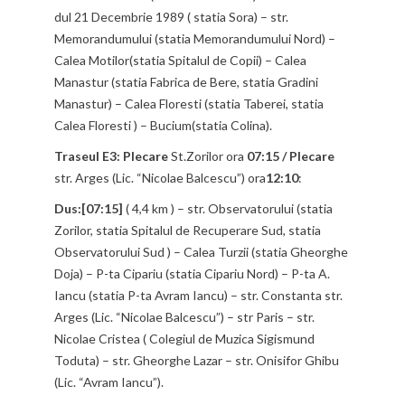
dul 21 Decembrie 1989 ( statia Sora) – str.
Memorandumului (statia Memorandumului Nord) –
Calea Motilor(statia Spitalul de Copii) – Calea
Manastur (statia Fabrica de Bere, statia Gradini
Manastur) – Calea Floresti (statia Taberei, statia
Calea Floresti ) – Bucium(statia Colina).
Traseul E3: Plecare
St.Zorilor ora
07:15 / Plecare
str. Arges (Lic. “Nicolae Balcescu”) ora
12:10
:
Dus:[07:15]
( 4,4 km ) – str. Observatorului (statia
Zorilor, statia Spitalul de Recuperare Sud, statia
Observatorului Sud ) – Calea Turzii (statia Gheorghe
Doja) – P-ta Cipariu (statia Cipariu Nord) – P-ta A.
Iancu (statia P-ta Avram Iancu) – str. Constanta str.
Arges (Lic. “Nicolae Balcescu”) – str Paris – str.
Nicolae Cristea ( Colegiul de Muzica Sigismund
Toduta) – str. Gheorghe Lazar – str. Onisifor Ghibu
(Lic. “Avram Iancu”).