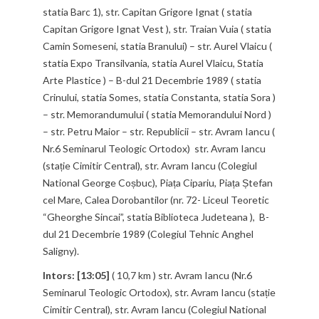
statia Barc 1), str. Capitan Grigore Ignat ( statia
Capitan Grigore Ignat Vest ), str. Traian Vuia ( statia
Camin Someseni, statia Branului) – str. Aurel Vlaicu (
statia Expo Transilvania, statia Aurel Vlaicu, Statia
Arte Plastice ) – B-dul 21 Decembrie 1989 ( statia
Crinului, statia Somes, statia Constanta, statia Sora )
– str. Memorandumului ( statia Memorandului Nord )
– str. Petru Maior – str. Republicii – str. Avram Iancu (
Nr.6 Seminarul Teologic Ortodox) str. Avram Iancu
(stație Cimitir Central), str. Avram Iancu (Colegiul
National George Coșbuc), Piața Cipariu, Piața Ștefan
cel Mare, Calea Dorobantilor (nr. 72- Liceul Teoretic
“Gheorghe Sincai”, statia Biblioteca Judeteana ), B-
dul 21 Decembrie 1989 (Colegiul Tehnic Anghel
Saligny).
Intors: [13:05]
( 10,7 km ) str. Avram Iancu (Nr.6
Seminarul Teologic Ortodox), str. Avram Iancu (stație
Cimitir Central), str. Avram Iancu (Colegiul National