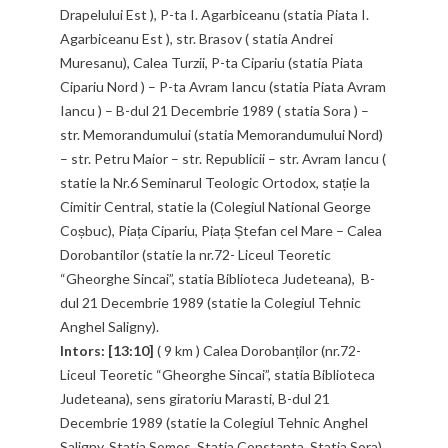
Drapelului Est ), P-ta I. Agarbiceanu (statia Piata I.
Agarbiceanu Est ), str. Brasov ( statia Andrei
Muresanu), Calea Turzii, P-ta Cipariu (statia Piata
Cipariu Nord ) – P-ta Avram Iancu (statia Piata Avram
Iancu ) – B-dul 21 Decembrie 1989 ( statia Sora ) –
str. Memorandumului (statia Memorandumului Nord)
– str. Petru Maior – str. Republicii – str. Avram Iancu (
statie la Nr.6 Seminarul Teologic Ortodox, stație la
Cimitir Central, statie la (Colegiul National George
Coșbuc), Piața Cipariu, Piața Ștefan cel Mare – Calea
Dorobantilor (statie la nr.72- Liceul Teoretic
“Gheorghe Sincai”, statia Biblioteca Judeteana), B-
dul 21 Decembrie 1989 (statie la Colegiul Tehnic
Anghel Saligny).
Intors: [13:10]
( 9 km ) Calea Dorobanților (nr.72-
Liceul Teoretic “Gheorghe Sincai”, statia Biblioteca
Judeteana), sens giratoriu Marasti, B-dul 21
Decembrie 1989 (statie la Colegiul Tehnic Anghel
Saligny, Statia Somes, Statia Constanta, Statia Sora)