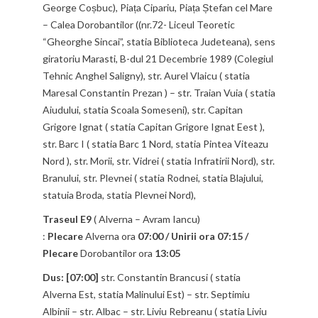
George Coșbuc), Piața Cipariu, Piața Ștefan cel Mare
– Calea Dorobantilor ((nr.72- Liceul Teoretic
“Gheorghe Sincai”, statia Biblioteca Judeteana), sens
giratoriu Marasti, B-dul 21 Decembrie 1989 (Colegiul
Tehnic Anghel Saligny), str. Aurel Vlaicu ( statia
Maresal Constantin Prezan ) – str. Traian Vuia ( statia
Aiudului, statia Scoala Someseni), str. Capitan
Grigore Ignat ( statia Capitan Grigore Ignat Eest ),
str. Barc I ( statia Barc 1 Nord, statia Pintea Viteazu
Nord ), str. Morii, str. Vidrei ( statia Infratirii Nord), str.
Branului, str. Plevnei ( statia Rodnei, statia Blajului,
statuia Broda, statia Plevnei Nord),
Traseul E9
( Alverna – Avram Iancu)
:
Plecare
Alverna ora
07:00 / Unirii ora 07:15 /
Plecare
Dorobantilor ora
13:05
Dus: [07:00]
str. Constantin Brancusi ( statia
Alverna Est, statia Malinului Est) – str. Septimiu
Albinii – str. Albac – str. Liviu Rebreanu ( statia Liviu