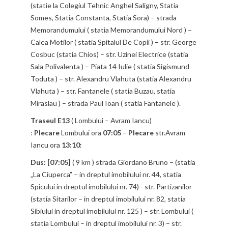
(statie la Colegiul Tehnic Anghel Saligny, Statia
Somes, Statia Constanta, Statia Sora) – strada
Memorandumului ( statia Memorandumului Nord ) –
Calea Motilor ( statia Spitalul De Copii ) – str. George
Cosbuc (statia Chios) – str. Uzinei Electrice (statia
Sala Polivalenta ) – Piata 14 Iulie ( statia Sigismund
Toduta ) – str. Alexandru Vlahuta (statia Alexandru
Vlahuta ) – str. Fantanele ( statia Buzau, statia
Miraslau ) – strada Paul Ioan ( statia Fantanele ).
Traseul E13
( Lombului – Avram Iancu)
:
Plecare
Lombului ora
07:05
–
Plecare
str.Avram
Iancu ora
13:10
:
Dus: [07:05]
( 9 km ) strada Giordano Bruno – (statia
„La Ciuperca” – in dreptul imobilului nr. 44, statia
Spicului in dreptul imobilului nr. 74)– str. Partizanilor
(statia Sitarilor – in dreptul imobilului nr. 82, statia
Sibiului in dreptul imobilului nr. 125 ) – str. Lombului (
statia Lombului – in dreptul imobilului nr. 3) – str.