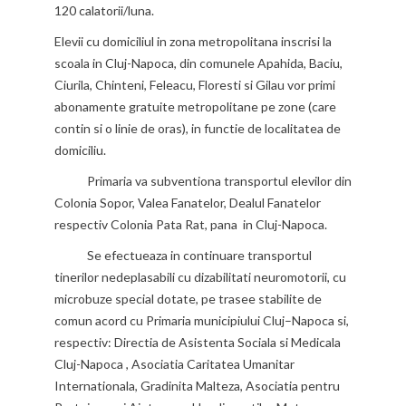
120 calatorii/luna.
Elevii cu domiciliul in zona metropolitana inscrisi la
scoala in Cluj-Napoca, din comunele Apahida, Baciu,
Ciurila, Chinteni, Feleacu, Floresti si Gilau vor primi
abonamente gratuite metropolitane pe zone (care
contin si o linie de oras), in functie de localitatea de
domiciliu.
Primaria va subventiona transportul elevilor din
Colonia Sopor, Valea Fanatelor, Dealul Fanatelor
respectiv Colonia Pata Rat, pana in Cluj-Napoca.
Se efectueaza in continuare transportul
tinerilor nedeplasabili cu dizabilitati neuromotorii, cu
microbuze special dotate, pe trasee stabilite de
comun acord cu Primaria municipiului Cluj–Napoca si,
respectiv: Directia de Asistenta Sociala si Medicala
Cluj-Napoca , Asociatia Caritatea Umanitar
Internationala, Gradinita Malteza, Asociatia pentru