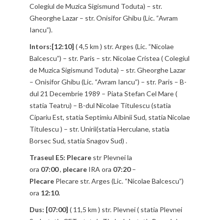
Colegiul de Muzica Sigismund Toduta) – str.
Gheorghe Lazar – str. Onisifor Ghibu (Lic. “Avram
Iancu”).
Intors:[12:10]
( 4,5 km ) str. Arges (Lic. “Nicolae
Balcescu”) – str. Paris – str. Nicolae Cristea ( Colegiul
de Muzica Sigismund Toduta) – str. Gheorghe Lazar
– Onisifor Ghibu (Lic. “Avram Iancu”) – str. Paris – B-
dul 21 Decembrie 1989 – Piata Stefan Cel Mare (
statia Teatru) – B-dul Nicolae Titulescu (statia
Cipariu Est, statia Septimiu Albinii Sud, statia Nicolae
Titulescu ) – str. Unirii(statia Herculane, statia
Borsec Sud, statia Snagov Sud) .
Traseul E5:
Plecare
str Plevnei la
ora
07:00
,
plecare
IRA ora
07:20
–
Plecare
Plecare str. Arges (Lic. “Nicolae Balcescu”)
ora
12:10.
Dus: [07:00]
( 11,5 km ) str. Plevnei ( statia Plevnei