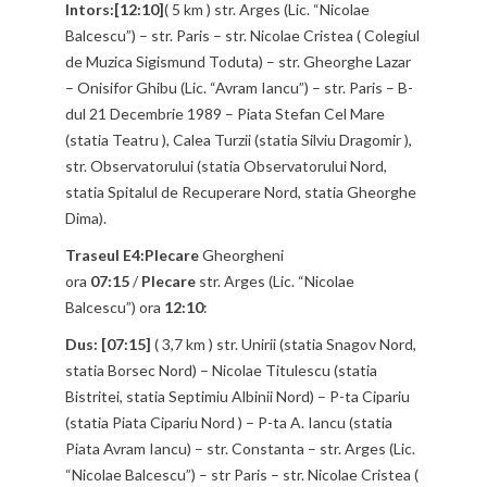
Intors:[12:10]
( 5 km ) str. Arges (Lic. “Nicolae
Balcescu”) – str. Paris – str. Nicolae Cristea ( Colegiul
de Muzica Sigismund Toduta) – str. Gheorghe Lazar
– Onisifor Ghibu (Lic. “Avram Iancu”) – str. Paris – B-
dul 21 Decembrie 1989 – Piata Stefan Cel Mare
(statia Teatru ), Calea Turzii (statia Silviu Dragomir ),
str. Observatorului (statia Observatorului Nord,
statia Spitalul de Recuperare Nord, statia Gheorghe
Dima).
Traseul E4:Plecare
Gheorgheni
ora
07:15
/
Plecare
str. Arges (Lic. “Nicolae
Balcescu”) ora
12:10
:
Dus: [07:15]
( 3,7 km ) str. Unirii (statia Snagov Nord,
statia Borsec Nord) – Nicolae Titulescu (statia
Bistritei, statia Septimiu Albinii Nord) – P-ta Cipariu
(statia Piata Cipariu Nord ) – P-ta A. Iancu (statia
Piata Avram Iancu) – str. Constanta – str. Arges (Lic.
“Nicolae Balcescu”) – str Paris – str. Nicolae Cristea (