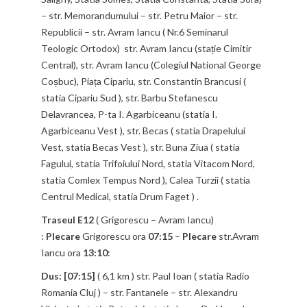
– str. Memorandumului – str. Petru Maior – str.
Republicii – str. Avram Iancu ( Nr.6 Seminarul
Teologic Ortodox) str. Avram Iancu (stație Cimitir
Central), str. Avram Iancu (Colegiul National George
Coșbuc), Piața Cipariu, str. Constantin Brancusi (
statia Cipariu Sud ), str. Barbu Stefanescu
Delavrancea, P-ta I. Agarbiceanu (statia I.
Agarbiceanu Vest ), str. Becas ( statia Drapelului
Vest, statia Becas Vest ), str. Buna Ziua ( statia
Fagului, statia Trifoiului Nord, statia Vitacom Nord,
statia Comlex Tempus Nord ), Calea Turzii ( statia
Centrul Medical, statia Drum Faget ) .
Traseul E12
( Grigorescu – Avram Iancu)
:
Plecare
Grigorescu ora
07:15
–
Plecare
str.Avram
Iancu ora
13:10
:
Dus: [07:15]
( 6,1 km ) str. Paul Ioan ( statia Radio
Romania Cluj ) – str. Fantanele – str. Alexandru