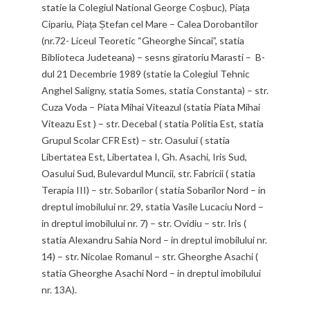
statie la Colegiul National George Coșbuc), Piața
Cipariu, Piața Ștefan cel Mare – Calea Dorobantilor
(nr.72- Liceul Teoretic “Gheorghe Sincai”, statia
Biblioteca Judeteana) – sesns giratoriu Marasti – B-
dul 21 Decembrie 1989 (statie la Colegiul Tehnic
Anghel Saligny, statia Somes, statia Constanta) – str.
Cuza Voda – Piata Mihai Viteazul (statia Piata Mihai
Viteazu Est ) – str. Decebal ( statia Politia Est, statia
Grupul Scolar CFR Est) – str. Oasului ( statia
Libertatea Est, Libertatea I, Gh. Asachi, Iris Sud,
Oasului Sud, Bulevardul Muncii, str. Fabricii ( statia
Terapia III) – str. Sobarilor ( statia Sobarilor Nord – in
dreptul imobilului nr. 29, statia Vasile Lucaciu Nord –
in dreptul imobilului nr. 7) – str. Ovidiu – str. Iris (
statia Alexandru Sahia Nord – in dreptul imobilului nr.
14) – str. Nicolae Romanul – str. Gheorghe Asachi (
statia Gheorghe Asachi Nord – in dreptul imobilului
nr. 13A).