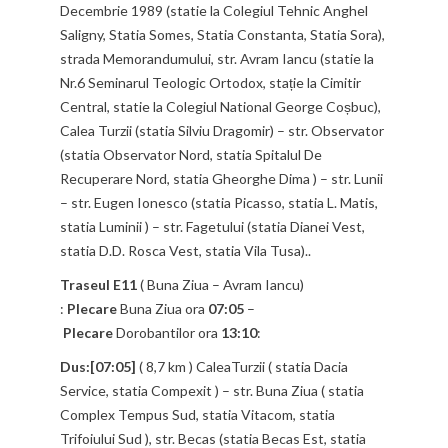
Decembrie 1989 (statie la Colegiul Tehnic Anghel
Saligny, Statia Somes, Statia Constanta, Statia Sora),
strada Memorandumului, str. Avram Iancu (statie la
Nr.6 Seminarul Teologic Ortodox, stație la Cimitir
Central, statie la Colegiul National George Coșbuc),
Calea Turzii (statia Silviu Dragomir) – str. Observator
(statia Observator Nord, statia Spitalul De
Recuperare Nord, statia Gheorghe Dima ) – str. Lunii
– str. Eugen Ionesco (statia Picasso, statia L. Matis,
statia Luminii ) – str. Fagetului (statia Dianei Vest,
statia D.D. Rosca Vest, statia Vila Tusa)..
Traseul E11
( Buna Ziua – Avram Iancu)
:
Plecare
Buna Ziua ora
07:05
–
Plecare
Dorobantilor ora
13:10
:
Dus:[07:05]
( 8,7 km ) CaleaTurzii ( statia Dacia
Service, statia Compexit ) – str. Buna Ziua ( statia
Complex Tempus Sud, statia Vitacom, statia
Trifoiului Sud ), str. Becas (statia Becas Est, statia