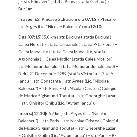
) – str. Primaverii ( statia Peana, statia Garbau ) –
Bucium.
Traseul E2: Plecare
St.Bucium ora
07:15 / Plecare
str. Arges (Lic. “Nicolae Balcescu”) ora
12:10
:
Dus:[07:15]
( 5,8 km ) str. Bucium ( statia Bucium ) –
Calea Floresti ( statia Ciobanului, statia P-ta Flora ) –
Calea Manastur (statia Calea Manastur, statia
Agronomia ) – Calea Motilor (statia Calea Motilor ) –
str. Memorandumului (statia Memorandumului Sud) –
B-dul 21 Decembrie 1989 (statia Victoria) – P-ta A.
Iancu – str. Constanta – str. Arges (Lic. “Nicolae
Balcescu”) – str Paris – str. Nicolae Cristea ( Colegiul
de Muzica Sigismund Toduta) – str. Gheorghe Lazar
– str. Onisifor Ghibu (Lic. “Avram Iancu”).
Intors:[12:10]
( 6,7 km ) str. Arges (Lic. “Nicolae
Balcescu”) – str. Paris – str. Nicolae Cristea ( Colegiul
de Muzica Sigismund Toduta) – str. Gheorghe Lazar
– Onisifor Ghibu (Lic. “Avram Iancu”) – str. Paris – B-