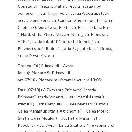
Constantin Prezan, statia Siretului, statia Pod
Someseni ) , str. Traian Vuia ( statia Aiudului, statia
Scoala Someseni), str. Capitan Grigore Ignat ( statia
Capitan Grigore Ignat Eest ), str. Barc I ( statia Barc
1 Nord, statia Pintea Viteazu Nord ), str. Morii, str.
Vidrei ( statia Infratirii Nord), str. Branului, str.
Plevnei ( statia Rodnei, statia Blajului, statuia Broda,
statia Plevnei Nord).
Traseul E6
( Primaverii – Avram
Iancu):
Plecare
St.Primaverii
ora
07:10
/
Plecare
str.Avram Iancu ora
13:05
:
Dus:[07:10]
( 6,7 km ) str. Primaverii ( statia
Primaverii, statia Minerva ) – str. Izlazului ( statia
Izlazului ) – str. Campului – Calea Manastur ( statia
Calea Manastur, statia Agronomia ) – Calea Motilor
(statia Calea Motilor ) – str. Petru Maior – str.
Republicii – str. Avram Iancu (statie la Nr.6 -Seminarul