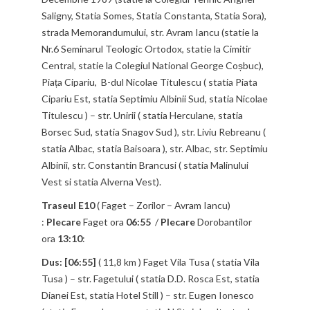
Saligny, Statia Somes, Statia Constanta, Statia Sora),
strada Memorandumului, str. Avram Iancu (statie la
Nr.6 Seminarul Teologic Ortodox, statie la Cimitir
Central, statie la Colegiul National George Coșbuc),
Piața Cipariu, B-dul Nicolae Titulescu ( statia Piata
Cipariu Est, statia Septimiu Albinii Sud, statia Nicolae
Titulescu ) – str. Unirii ( statia Herculane, statia
Borsec Sud, statia Snagov Sud ), str. Liviu Rebreanu (
statia Albac, statia Baisoara ), str. Albac, str. Septimiu
Albinii, str. Constantin Brancusi ( statia Malinului
Vest si statia Alverna Vest).
Traseul E10
( Faget – Zorilor – Avram Iancu)
:
Plecare
Faget ora
06:55
/
Plecare
Dorobantilor
ora
13:10
:
Dus: [06:55]
( 11,8 km ) Faget Vila Tusa ( statia Vila
Tusa ) – str. Fagetului ( statia D.D. Rosca Est, statia
Dianei Est, statia Hotel Still ) – str. Eugen Ionesco