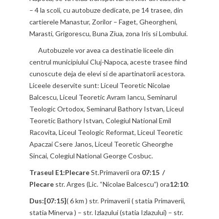
– 4 la scoli, cu autobuze dedicate, pe 14 trasee, din
cartierele Manastur, Zorilor – Faget, Gheorgheni,
Marasti, Grigorescu, Buna Ziua, zona Iris si Lombului.
Autobuzele vor avea ca destinatie liceele din
centrul municipiului Cluj-Napoca, aceste trasee fiind
cunoscute deja de elevi si de apartinatorii acestora.
Liceele deservite sunt: Liceul Teoretic Nicolae
Balcescu, Liceul Teoretic Avram Iancu, Seminarul
Teologic Ortodox, Seminarul Bathory Istvan, Liceul
Teoretic Bathory Istvan, Colegiul National Emil
Racovita, Liceul Teologic Reformat, Liceul Teoretic
Apaczai Csere Janos, Liceul Teoretic Gheorghe
Sincai, Colegiul National George Cosbuc.
Traseul E1:Plecare
St.Primaverii ora
07:15 /
Plecare
str. Arges (Lic. “Nicolae Balcescu”) ora
12:10
:
Dus:[07:15]
( 6 km ) str. Primaverii ( statia Primaverii,
statia Minerva ) – str. Izlazului (statia Izlazului) – str.