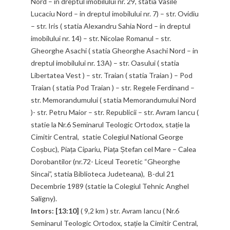
Nord – in dreptul imobilului nr. 29, statia Vasile
Lucaciu Nord – in dreptul imobilului nr. 7) – str. Ovidiu
– str. Iris ( statia Alexandru Sahia Nord – in dreptul
imobilului nr. 14) – str. Nicolae Romanul – str.
Gheorghe Asachi ( statia Gheorghe Asachi Nord – in
dreptul imobilului nr. 13A) – str. Oasului ( statia
Libertatea Vest ) – str. Traian ( statia Traian ) – Pod
Traian ( statia Pod Traian ) – str. Regele Ferdinand –
str. Memorandumului ( statia Memorandumului Nord
)- str. Petru Maior – str. Republicii – str. Avram Iancu (
statie la Nr.6 Seminarul Teologic Ortodox, stație la
Cimitir Central, statie Colegiul National George
Coșbuc), Piața Cipariu, Piața Ștefan cel Mare – Calea
Dorobantilor (nr.72- Liceul Teoretic “Gheorghe
Sincai”, statia Biblioteca Judeteana), B-dul 21
Decembrie 1989 (statie la Colegiul Tehnic Anghel
Saligny).
Intors: [13:10]
( 9,2 km ) str. Avram Iancu ( Nr.6
Seminarul Teologic Ortodox, stație la Cimitir Central,