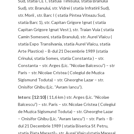
Sud, statia CET, statuia Timisului, statia Branului
Sud), str. Branului, str. Vidrei ( statia Infratirii Sud),
str. Morii , str. Barc I ( statia Pintea Viteazu Sud,
statia Barc 1), str. Capitan Grigore Ignat ( statia
Capitan Grigore Ignat Vest ), str. Traian Vuia ( statia
Camin Someseni, statia Branului), str. Aurel Vlaicu (
statia Expo Transilvania, statia Aurel Vlaicu, statia
Arte Plastice) – B-dul 21 Decembrie 1989 (statia
Crinului, statia Somes, statia Constanta ) – str.
Constanta – str. Arges (Lic. “Nicolae Balcescu”) – str
Paris – str. Nicolae Cristea ( Colegiul de Muzica
Sigismund Toduta) – str. Gheorghe Lazar – str.
Onisifor Ghibu (Lic. “Avram Iancu”).
Intors: [12:10]
( 11,6 km ) str. Arges (Lic. “Nicolae
Balcescu”) – str. Paris – str. Nicolae Cristea ( Colegiul
de Muzica Sigismund Toduta) – str. Gheorghe Lazar
– Onisifor Ghibu (Lic. “Avram Iancu”) – str. Paris – B-
dul 21 Decembrie 1989 ( statia Biserica Sf. Petru,
statia Piata Marasti)– str. Aurel Vlaicu(statia Maresal