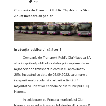
ctp
Compania de Transport Public Cluj-Napoca SA
–
Anunț începere an școlar
În atenția publicului călător !
Compania de Transport Public Cluj-Napoca SA
vine în sprijinul publicului calator prin suplimentarea
mijloacelor de transport în comun cu aproximativ
25%, începând cu data de 05.09.2022, ca urmare a
începerii anului scolar si a reluarii activitãtii în
majoritatea unitãtilor economice din municipiul Cluj-
Napoca.
In colaborare cu Primaria municipiului Cluj-
Napoca, se va relua transportul elevilor din clasele 0