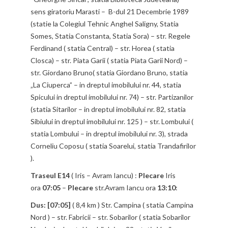
sens giratoriu Marasti – B-dul 21 Decembrie 1989
(statie la Colegiul Tehnic Anghel Saligny, Statia
Somes, Statia Constanta, Statia Sora) – str. Regele
Ferdinand ( statia Central) – str. Horea ( statia
Closca) – str. Piata Garii ( statia Piata Garii Nord) –
str. Giordano Bruno( statia Giordano Bruno, statia
„La Ciuperca” – in dreptul imobilului nr. 44, statia
Spicului in dreptul imobilului nr. 74) – str. Partizanilor
(statia Sitarilor – in dreptul imobilului nr. 82, statia
Sibiului in dreptul imobilului nr. 125 ) – str. Lombului (
statia Lombului – in dreptul imobilului nr. 3), strada
Corneliu Coposu ( statia Soarelui, statia Trandafirilor
).
Traseul E14
( Iris – Avram Iancu) :
Plecare
Iris
ora
07:05
–
Plecare
str.Avram Iancu ora
13:10
:
Dus: [07:05]
( 8,4 km ) Str. Campina ( statia Campina
Nord ) – str. Fabricii – str. Sobarilor ( statia Sobarilor