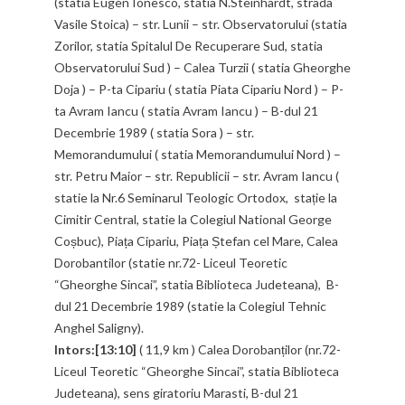
(statia Eugen Ionesco, statia N.Steinhardt, strada
Vasile Stoica) – str. Lunii – str. Observatorului (statia
Zorilor, statia Spitalul De Recuperare Sud, statia
Observatorului Sud ) – Calea Turzii ( statia Gheorghe
Doja ) – P-ta Cipariu ( statia Piata Cipariu Nord ) – P-
ta Avram Iancu ( statia Avram Iancu ) – B-dul 21
Decembrie 1989 ( statia Sora ) – str.
Memorandumului ( statia Memorandumului Nord ) –
str. Petru Maior – str. Republicii – str. Avram Iancu (
statie la Nr.6 Seminarul Teologic Ortodox, stație la
Cimitir Central, statie la Colegiul National George
Coșbuc), Piața Cipariu, Piața Ștefan cel Mare, Calea
Dorobantilor (statie nr.72- Liceul Teoretic
“Gheorghe Sincai”, statia Biblioteca Judeteana), B-
dul 21 Decembrie 1989 (statie la Colegiul Tehnic
Anghel Saligny).
Intors:[13:10]
( 11,9 km ) Calea Dorobanților (nr.72-
Liceul Teoretic “Gheorghe Sincai”, statia Biblioteca
Judeteana), sens giratoriu Marasti, B-dul 21