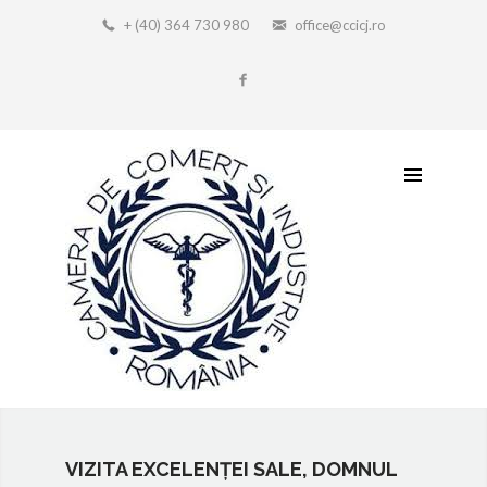
+ (40) 364 730 980
office@ccicj.ro
VIZITA EXCELENȚEI SALE, DOMNUL