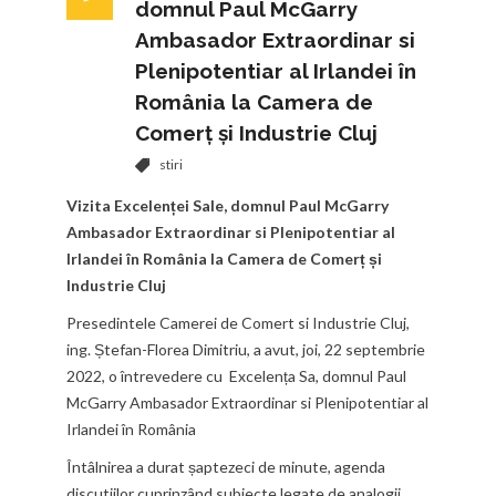
domnul Paul McGarry
Ambasador Extraordinar si
Plenipotentiar al Irlandei în
România la Camera de
Comerț și Industrie Cluj
stiri
Vizita Excelenței Sale, domnul Paul McGarry
Ambasador Extraordinar si Plenipotentiar al
Irlandei în România la Camera de Comerț și
Industrie Cluj
Presedintele Camerei de Comert si Industrie Cluj,
ing. Ștefan-Florea Dimitriu, a avut, joi, 22 septembrie
2022, o întrevedere cu Excelența Sa, domnul Paul
McGarry Ambasador Extraordinar si Plenipotentiar al
Irlandei în România
Întâlnirea a durat șaptezeci de minute, agenda
discutiilor cuprinzând subiecte legate de analogii