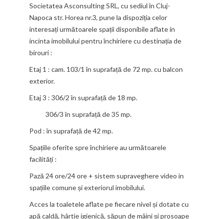
Societatea Asconsulting SRL, cu sediul în Cluj-
Napoca str. Horea nr.3, pune la dispoziția celor
interesați următoarele spații disponibile aflate in
incinta imobilului pentru închiriere cu destinația de
birouri :
Etaj 1 : cam. 103/1 în suprafață de 72 mp. cu balcon
exterior.
Etaj 3 : 306/2 în suprafață de 18 mp.
306/3 în suprafață de 35 mp.
Pod : în suprafață de 42 mp.
Spațiile oferite spre închiriere au următoarele
facilități :
Pază 24 ore/24 ore + sistem supraveghere video in
spațiile comune și exteriorul imobilului.
Acces la toaletele aflate pe fiecare nivel și dotate cu
apă caldă, hârtie igienică, săpun de mâini și prosoape