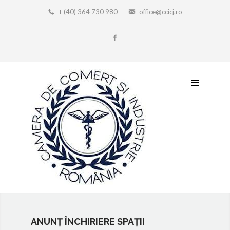
+ (40) 364 730 980
office@ccicj.ro
ANUNȚ ÎNCHIRIERE SPAȚII