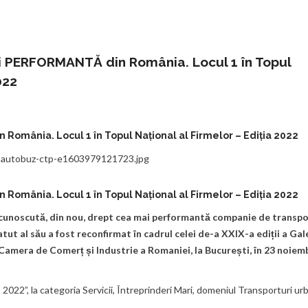
 PERFORMANTĂ din România. Locul 1 în Topul
022
omânia. Locul 1 în Topul Național al Firmelor – Ediția 2022
omânia. Locul 1 în Topul Național al Firmelor – Ediția 2022
cunoscută, din nou, drept cea mai performantă companie de transp
ut al său a fost reconfirmat în cadrul celei de-a XXIX-a ediții a Gal
 Camera de Comerț și Industrie a Romaniei, la București, în 23 noiem
– 2022”, la categoria Servicii, Întreprinderi Mari, domeniul Transporturi ur