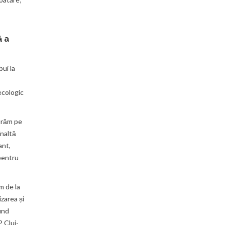
ă a
ui la
ecologic
gurăm pe
înaltă
ant,
 pentru
m de la
izarea și
und
P Cluj-