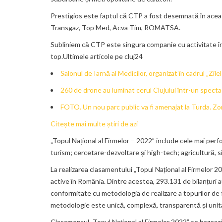
Prestigios este faptul că CTP a fost desemnată în aceast
Transgaz, Top Med, Acva Tim, ROMATSA.
Subliniem că CTP este singura companie cu activitate în
top.Ultimele articole pe cluj24
Salonul de Iarnă al Medicilor, organizat în cadrul „Zil
260 de drone au luminat cerul Clujului într-un specta
FOTO. Un nou parc public va fi amenajat la Turda. Zon
Citește mai multe știri de azi
„Topul Național al Firmelor – 2022” include cele mai perf
turism; cercetare-dezvoltare și high-tech; agricultură, sil
La realizarea clasamentului „Topul Național al Firmelor 20
active în România. Dintre acestea, 293.131 de bilanțuri au
conformitate cu metodologia de realizare a topurilor de
metodologie este unică, complexă, transparentă și unit
Clasamentul „Topul Național al Firmelor 2022” se bazează 