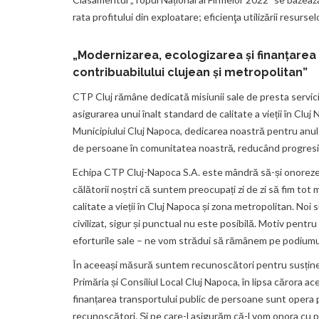
rata profitului din exploatare; eficienţa utilizării resursel
„Modernizarea, ecologizarea și finanțarea
contribuabilului clujean și metropolitan”
CTP Cluj rămâne dedicată misiunii sale de presta serviciu
asigurarea unui înalt standard de calitate a vieții în Clu
Municipiului Cluj Napoca, dedicarea noastră pentru anul 
de persoane în comunitatea noastră, reducând progresiv 
Echipa CTP Cluj-Napoca S.A. este mândră să-și onoreze mi
călătorii noștri că suntem preocupați zi de zi să fim tot m
calitate a vieții în Cluj Napoca și zona metropolitan. Noi s
civilizat, sigur și punctual nu este posibilă. Motiv pent
eforturile sale – ne vom strădui să rămânem pe podiumul
În aceeași măsură suntem recunoscători pentru susținerea
Primăria și Consiliul Local Cluj Napoca, în lipsa cărora 
finanțarea transportului public de persoane sunt opera pr
recunoscători. Și pe care-l asigurăm că-l vom onora cu pr