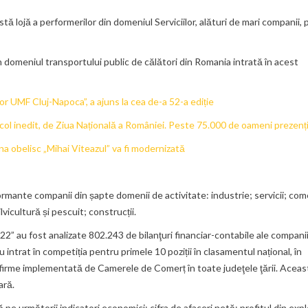
ă lojă a performerilor din domeniul Serviciilor, alături de mari companii,
 domeniul transportului public de călători din Romania intrată în acest
elor UMF Cluj-Napoca”, a ajuns la cea de-a 52-a ediție
col inedit, de Ziua Națională a României. Peste 75.000 de oameni prezenți
a obelisc „Mihai Viteazul” va fi modernizată
ormante companii din șapte domenii de activitate: industrie; servicii; com
vicultură și pescuit; construcții.
22” au fost analizate 802.243 de bilanţuri financiar-contabile ale companii
 intrat în competiția pentru primele 10 poziții în clasamentul național, în
 firme implementată de Camerele de Comerț în toate judeţele ţării. Aceas
ară.
pe următorii indicatori economici: cifra de afaceri netă; profitul din exp