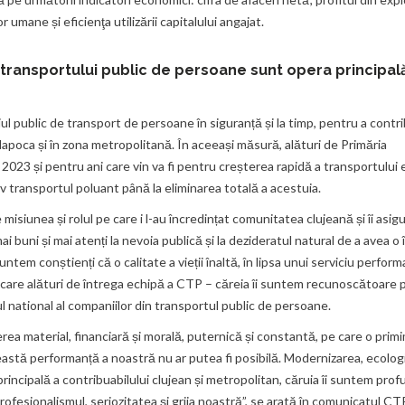
or umane și eficienţa utilizării capitalului angajat.
 transportului public de persoane sunt opera principal
l public de transport de persoane în siguranță și la timp, pentru a contrib
j Napoca și în zona metropolitană. În aceeași măsură, alături de Primăria
2023 și pentru ani care vin va fi pentru creșterea rapidă a transportului 
transportul poluant până la eliminarea totală a acestuia.
siunea și rolul pe care i l-au încredințat comunitatea clujeană și îi asi
ai buni și mai atenți la nevoia publică și la dezideratul natural de a avea o 
untem conștienți că o calitate a vieții înaltă, în lipsa unui serviciu perform
ru care alături de întrega echipă a CTP – căreia îi suntem recunoscătoare
 national al companiilor din transportul public de persoane.
 material, financiară și morală, puternică și constantă, pe care o primi
această performanță a noastră nu ar putea fi posibilă. Modernizarea, ecolog
incipală a contribuabilului clujean și metropolitan, căruia îi suntem prof
ofesionalismul, seriozitatea și grija noastră”, se arată în comunicatul CT