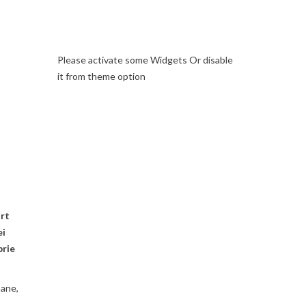
Please activate some Widgets Or disable
it from theme option
ort
ei
brie
bane,