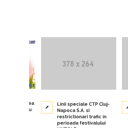
 din partea
Linii speciale CTP Cluj-
ca S.A. cu
Napoca S.A. si
rilor
restrictionari trafic in
perioada festivalului