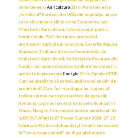
miliarde euro
Agricultura
Zf.ro:
România este
„fermierul“ Europei, dar 20% din populaţie nu are
cu ce să cumpere zilnic carne
Economica.net:
Ministerul Agriculturii: Interes major pentru
fondurile din PAC destinate procesării
produselor agricole și pomicole. Cererile depuse
depășesc 1 miliard de euro
Economedia.ro:
Ministerul Agriculturii: Solicitări de finanțare din
fonduri europene de peste 1 miliard euro pentru
proiecte în procesare
Energie
Zf.ro:
Opinie ACUE:
Cum ne pregătim să supravieţuim unui an plin de
promisiuni?
Zf.ro:
Într-un singur an, a ajuns al
treilea cel mai mare producător de gaze din
România cu primul proiect de la zero finalizat în
Marea Neagră. Ce urmează pentru americanii de
la BSOG? Aflaţi la ZF Power Summit 2024, 27-29
februarie
Profit.ro:
Iohannis își trimite succesorul
în ″zona crepusculară″ de după plafonarea