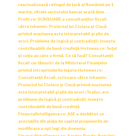
reactualizează ratingul de țară al României pe 1
martie, cifrele sectorului bancar arată bine
Profit.ro:
SCRISOARE a consultanților fiscali
către Iohannis: Proiectul lui Ciolacu și Ciucă
privind evaziunea este interpretabil și plin de
erori. Probleme de logică și contradicții: lovește
contribuabilii de bună credință
Hotnews.ro:
Soțul
și soția au câte o firmă. Ce să facă? Consultanții
fiscali cer lămuriri de la Ministerul Finanțelor
privind întreprinderile legate
Hotnews.ro:
Consultanții fiscali, scrisoare către Iohannis:
Proiectul lui Ciolacu și Ciucă privind evaziunea
este interpretabil și plin de erori / În plus, are
probleme de logică și contradicții: lovește
contribuabilii de bună credință
FinancialIntelligence.ro:
ASF a dezbătut cu
asociațiile din piața de capital propunerile de
modificare a opt legi din domeniu
FinancialIntelligence.ro:
Sandor Bende: România