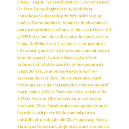
Filiași – Lugoj – variantă de lucru
Economica.net:
Dr. Max, Dona, Regina Maria, MedLife îşi
consolidează afacerile prin fuziuni intragrup –
analiză
Economedia.ro:
Amânare după amânare
pentru modernizarea Centurii București între A 1
și DN 5 : italienii de la Rizzani ar începe lucrările
în martie/Ministerul Transporturilor promitea
intrarea în șantier încă din toamna anului trecut
Economica.net:
Centura București: A fost
așternut stratul de uzură la prima parcare de
lungă durată, ce ar putea fi gata în aprilie –
secretar de stat
Zf.ro:
Bursa de la Bucureşti
întrerupe seria de creştere cu o scădere uşoară
marţi: minus 2,6% la Transelectrica, scădere de
1,2% la Petrom. Hidroelectrica, o treime din
tranzacţii
Zf.ro:
Furnizorul de componente auto
Eckerle caută peste 40 de oameni pentru
unităţile de producţie din Cluj-Napoca şi Turda
Zf.ro:
Igna Construct, deţinută de antreprenorul