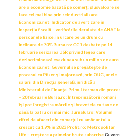
are o economie bazată pe comerţ; plusvaloare se
face cel mai bine prin reindustrializare
Economica.net:
Indicator de avertizare în
inspecția fiscală – verificările derulate de ANAF la
persoanele fizice, în urcare pe un drum cu
înclinare de 70%
Bursa.ro:
CCR dezbate pe 14
februarie sesizarea USR privind legea care
dezincrimineazã evaziunea sub un milion de euro
Economica.net:
Guvernul se pregăteşte de
procesul cu Pfizer şi majorează, prin OUG, unele
salarii din Direcţia generală juridică a
Ministerului de Finanţe. Primul termen din proces
– 20 februarie
Bursa.ro:
Întreprinzătorii români
îşi pot înregistra mărcile şi brevetele cu taxe de
până la patru ori mai mici
Jurnalul.ro:
Volumul
cifrei de afaceri din comerţul cu amănuntul a
crescut cu 1,9% în 2023
Profit.ro:
Metropolitan
Life – creștere a primelor brute subscrise
Guvern