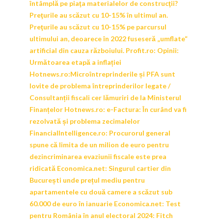
întâmplă pe piaţa materialelor de construcţii?
Preţurile au scăzut cu 10-15% în ultimul an.
Preţurile au scăzut cu 10-15% pe parcursul
ultimului an, deoarece în 2022 fuseseră „umflate“
artificial din cauza războiului.
Profit.ro:
Opinii:
Următoarea etapă a inflației
Hotnews.ro:
Microîntreprinderile și PFA sunt
lovite de problema întreprinderilor legate /
Consultanții fiscali cer lămuriri de la Ministerul
Finanțelor
Hotnews.ro:
​e-Factura: În curând va fi
rezolvată și problema zecimalelor
FinancialIntelligence.ro:
Procurorul general
spune că limita de un milion de euro pentru
dezincriminarea evaziunii fiscale este prea
ridicată
Economica.net:
Singurul cartier din
București unde prețul mediu pentru
apartamentele cu două camere a scăzut sub
60.000 de euro în ianuarie
Economica.net:
Test
pentru România în anul electoral 2024: Fitch