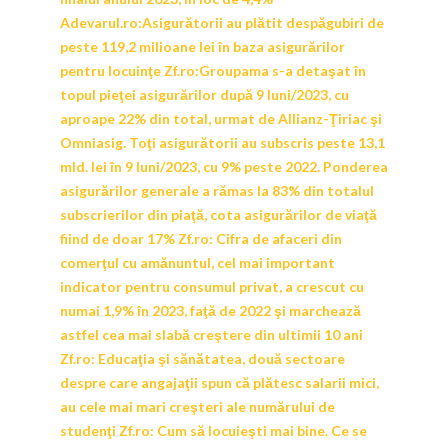
Adevarul.ro:
Asigurătorii au plătit despăgubiri de
peste 119,2 milioane lei în baza asigurărilor
pentru locuinţe
Zf.ro:
Groupama s-a detaşat în
topul pieţei asigurărilor după 9 luni/2023, cu
aproape 22% din total, urmat de Allianz-Ţiriac şi
Omniasig. Toţi asigurătorii au subscris peste 13,1
mld. lei în 9 luni/2023, cu 9% peste 2022. Ponderea
asigurărilor generale a rămas la 83% din totalul
subscrierilor din piaţă, cota asigurărilor de viaţă
fiind de doar 17%
Zf.ro:
Cifra de afaceri din
comerţul cu amănuntul, cel mai important
indicator pentru consumul privat, a crescut cu
numai 1,9% în 2023, faţă de 2022 şi marchează
astfel cea mai slabă creştere din ultimii 10 ani
Zf.ro:
Educaţia şi sănătatea, două sectoare
despre care angajaţii spun că plătesc salarii mici,
au cele mai mari creşteri ale numărului de
studenţi
Zf.ro:
Cum să locuieşti mai bine. Ce se