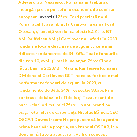
Adevarul.ro:
Negrescu: România ar trebui să
meargă spre un portofoliu economic de comisar
european
Investitii
Zf.ro:
Ford prezintă noul
Puma facelift asamblat la Craiova, la uzina Ford
Otosan, şi anunţă versiunea electrică
Zf.ro:
BT
AM, Raiffeisen AM şi Certinvest au oferit în 2023
fondurile locale deschise de acţiuni cu cele mai
ridicate randamente, de 34-36%. Toate fondurile
din top 10, evoluţii mai bune an/an
Zf.ro:
Cine a
făcut bani în 2023? BT Maxim, Raiffeisen România
Dividend şi Certinvest BET Index au fost cele mai
performante fonduri de acţiuni în 2023, cu
randamente de 36%, 34%, respectiv 33,5%. Prin
contrast, dobânzile la Fidelis şi Tezaur sunt de
patru-cinci ori mai mici
Zf.ro:
Un nou brand pe
piaţa retailului de carburanţi. Nicolae Bănică, CEO
OSCAR Downstream: Ne propunem să inaugurăm
prima benzinărie proprie, sub brandul OSCAR, în a
doua jumătate a acestui an. Va fi un concept