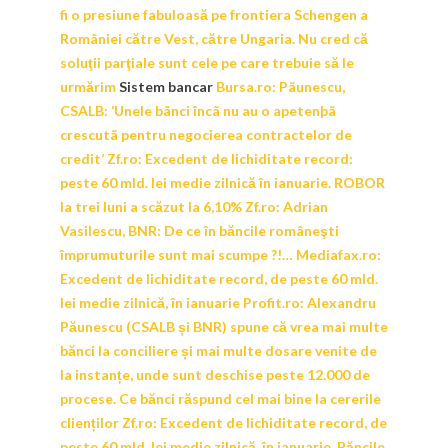
fi o presiune fabuloasă pe frontiera Schengen a
României către Vest, către Ungaria. Nu cred că
soluţii parţiale sunt cele pe care trebuie să le
urmărim
Sistem bancar
Bursa.ro:
Pãunescu,
CSALB: ‘Unele bãnci încã nu au o apetenþã
crescutã pentru negocierea contractelor de
credit’
Zf.ro:
Excedent de lichiditate record:
peste 60 mld. lei medie zilnică în ianuarie. ROBOR
la trei luni a scăzut la 6,10%
Zf.ro:
Adrian
Vasilescu, BNR: De ce în băncile româneşti
împrumuturile sunt mai scumpe ?!…
Mediafax.ro:
Excedent de lichiditate record, de peste 60 mld.
lei medie zilnică, în ianuarie
Profit.ro:
Alexandru
Păunescu (CSALB și BNR) spune că vrea mai multe
bănci la conciliere și mai multe dosare venite de
la instanțe, unde sunt deschise peste 12.000 de
procese. Ce bănci răspund cel mai bine la cererile
clienților
Zf.ro:
Excedent de lichiditate record, de
peste 60 mld. lei medie zilnică, în ianuarie. Băncile