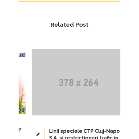
Related Post
a CTP
Linii speciale CTP Cluj-Napoca
zia
S.A. si restrictionari trafic in