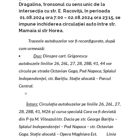
Dragalina, tronsonul cu sens unic de la
intersecția cu str. E. Racoviță, în perioada
01.08.2024 ora 7:00 – 02.08.2024 ora 23:15, se
impune inchiderea circulației auto între str.
Mamaia si str Horea.
Traseele autobuzelor vor fi reconfigurate, după
cum urmează:
Dus:
Dinspre cart. Grigorescu
autobuzele liniilor 26, 26L, 27, 28, 28B, 41, 44 vor
circula pe strada Octavian Goga, Pod Napoca, Splaiul
Independenței, str. Barițiu.
Stație alocată – Parcul
Central.
Întors:
Circulația autobuzelor pe liniile 26, 26L, 27,
28, 28B, 41, M26 și cursa specială Cora va fi deviată
din P-ța M. Viteazul/str. Dacia pe str. George Barițiu –
Splaiul Independenței – Pod Napoca – str. Octavian
Goga. Stație alocată – Opera Maghiara Est.
Linia