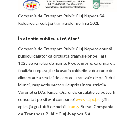
Compania de Transport Public Cluj-Napoca SA-
Reluarea circulației tramvaielor pe linia 102L
În atenția publicului călător !
Compania de Transport Public Cluj-Napoca anunță
publicul călător că circulația tramvaielor pe
linia
102L
se va relua de mâine,
9 octombrie
, ca urmare a
finalizării reparațiilor la avaria cablurile subterane de
alimentare a rețelei de contact tramvaie de pe B-dul
Muncii, respectiv sectorul cuprins între străzile
Voroneț și D.G. Kiriac. Orarul de circulație va putea fi
consultat pe site-ul companiei
www.ctpcj.ro
și în
aplicația gratuită de mobil
Tranzy
. Sursa:
Compania
de Transport Public Cluj-Napoca S.A.