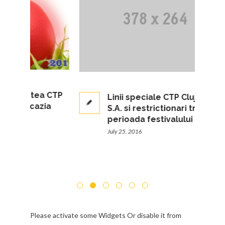
rtea CTP
Linii speciale CTP Cluj-Napoca
cazia
S.A. si restrictionari trafic in
perioada festivalului UNTOLD
July 25, 2016
Please activate some Widgets Or disable it from