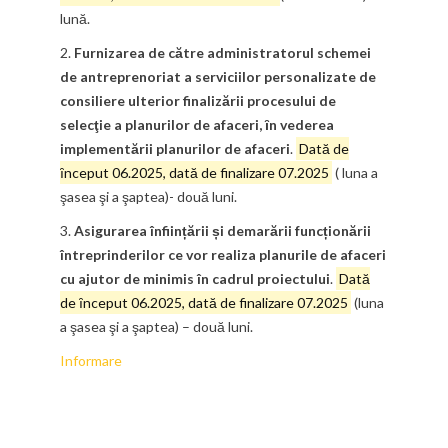
lună.
2.
Furnizarea de către administratorul schemei
de antreprenoriat a serviciilor personalizate de
consiliere ulterior finalizării procesului de
selecţie a planurilor de afaceri, ȋn vederea
implementării planurilor de afaceri
.
Dată de
ȋnceput 06.2025, dată de finalizare 07.2025
( luna a
şasea şi a şaptea)- două luni.
3.
Asigurarea înființării și demarării funcționării
întreprinderilor ce vor realiza planurile de afaceri
cu ajutor de minimis în cadrul proiectului
.
Dată
de ȋnceput 06.2025, dată de finalizare 07.2025
(luna
a şasea şi a şaptea) – două luni.
Informare