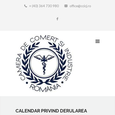
+ (40) 364 730 980
office@ccicj.ro
CALENDAR PRIVIND DERULAREA