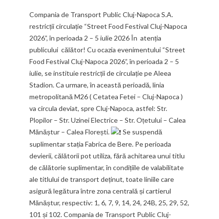
Compania de Transport Public Cluj-Napoca S.A.
restricții circulație “Street Food Festival Cluj-Napoca
2026”, în perioada 2 – 5 iulie 2026 În atenția
publicului călător! Cu ocazia evenimentului “Street
Food Festival Cluj-Napoca 2026”, în perioada 2 – 5
iulie, se instituie restricții de circulație pe Aleea
Stadion. Ca urmare, în această perioadă, linia
metropolitană M26 ( Cetatea Fetei – Cluj-Napoca )
va circula deviat, spre Cluj-Napoca, astfel: Str.
Plopilor – Str. Uzinei Electrice – Str. Oțetului – Calea
Mănăștur – Calea Florești.
Se suspendă
suplimentar stația Fabrica de Bere. Pe perioada
devierii, călătorii pot utiliza, fără achitarea unui titlu
de călătorie suplimentar, în condițiile de valabilitate
ale titlului de transport deținut, toate liniile care
asigură legătura între zona centrală și cartierul
Mănăștur, respectiv: 1, 6, 7, 9, 14, 24, 24B, 25, 29, 52,
101 și 102. Compania de Transport Public Cluj-