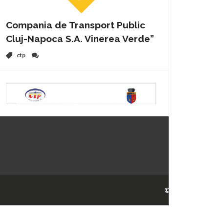
Compania de Transport Public
Cluj-Napoca S.A. Vinerea Verde”
ctp
© 2026
Camera de