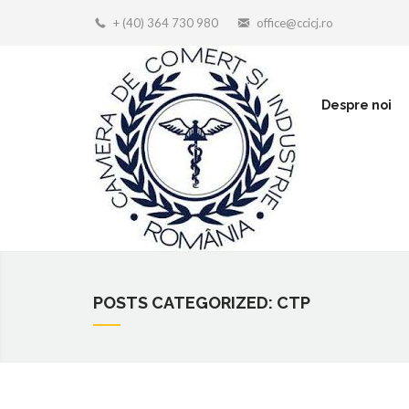
+ (40) 364 730 980
office@ccicj.ro
Despre noi
POSTS CATEGORIZED: CTP