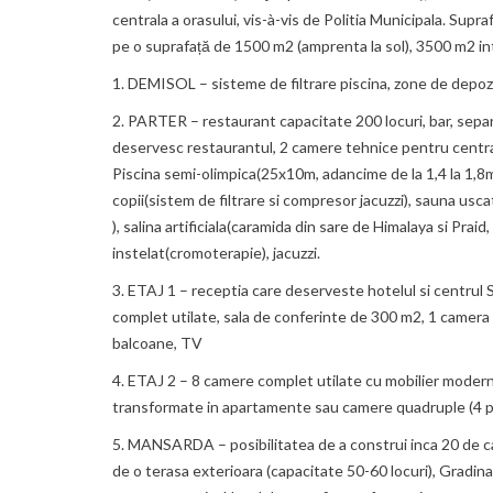
centrala a orasului, vis-à-vis de Politia Municipala. Sup
pe o suprafață de 1500 m2 (amprenta la sol), 3500 m2 in
1. DEMISOL – sisteme de filtrare piscina, zone de depozi
2. PARTER – restaurant capacitate 200 locuri, bar, separe
deservesc restaurantul, 2 camere tehnice pentru central
Piscina semi-olimpica(25x10m, adancime de la 1,4 la 1,8m
copii(sistem de filtrare si compresor jacuzzi), sauna usc
), salina artificiala(caramida din sare de Himalaya si Pr
instelat(cromoterapie), jacuzzi.
3. ETAJ 1 – receptia care deserveste hotelul si centrul 
complet utilate, sala de conferinte de 300 m2, 1 camera 
balcoane, TV
4. ETAJ 2 – 8 camere complet utilate cu mobilier modern, s
transformate in apartamente sau camere quadruple (4 p
5. MANSARDA – posibilitatea de a construi inca 20 de cam
de o terasa exterioara (capacitate 50-60 locuri), Gradina de