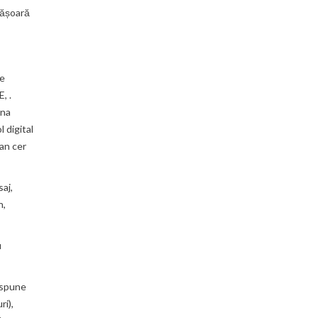
fășoară
ce
, .
ina
 digital
van cer
aj,
n,
i
dispune
ri),