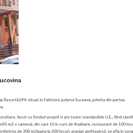
Bucovina
aj Resort&SPA situat in Falticeni, judetul Suceava, primita din partea
va.
voltare, facut cu fonduri proprii si are toate standardele U.E., fiind clasif
5 m2 o camera), din care 10 in curs de finalizare, restaurant de 100 locur
onferinta de 300 m2(pana la 300 locuri, aranjat amfiteatru), se afla in zon