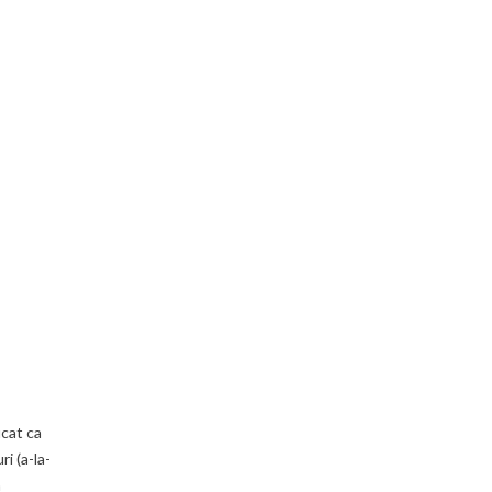
icat ca
i (a-la-
a