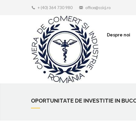
+ (40) 364 730 980
office@ccicj.ro
Despre noi
OPORTUNITATE DE INVESTITIE IN BUC