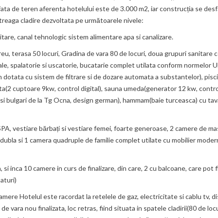
rafata de teren aferenta hotelului este de 3.000 m2, iar construcția se des
treaga cladire dezvoltata pe următoarele nivele:
tare, canal tehnologic sistem alimentare apa si canalizare.
u, terasa 50 locuri, Gradina de vara 80 de locuri, doua grupuri sanitare 
e, spalatorie si uscatorie, bucatarie complet utilata conform normelor UE
 dotata cu sistem de filtrare si de dozare automata a substantelor), pisc
ata(2 cuptoare 9kw, control digital), sauna umeda(generator 12 kw, control
aid, si bulgari de la Tg Ocna, design german), hammam(baie turceasca) cu ta
SPA, vestiare bărbați si vestiare femei, foarte generoase, 2 camere de mas
dubla si 1 camera quadruple de familie complet utilate cu mobilier moder
i inca 10 camere in curs de finalizare, din care, 2 cu balcoane, care pot f
aturi)
ere Hotelul este racordat la retelele de gaz, electricitate si cablu tv, 
 vara nou finalizata, loc retras, fiind situata in spatele cladirii(80 de locu