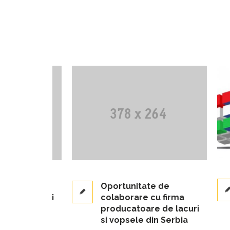
 Serbia,
Oportunitate de
 lacuri si
colaborare cu firma
a
producatoare de lacuri
romani
si vopsele din Serbia