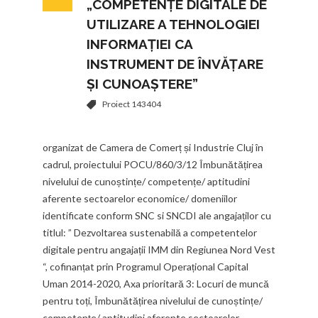
„COMPETENȚE DIGITALE DE
UTILIZARE A TEHNOLOGIEI
INFORMAȚIEI CA
INSTRUMENT DE ÎNVĂȚARE
ȘI CUNOAȘTERE”
Proiect 143404
organizat de Camera de Comerț și Industrie Cluj în
cadrul, proiectului POCU/860/3/12 Îmbunătățirea
nivelului de cunoștințe/ competențe/ aptitudini
aferente sectoarelor economice/ domeniilor
identificate conform SNC si SNCDI ale angajaților cu
titlul: ” Dezvoltarea sustenabilă a competentelor
digitale pentru angajații IMM din Regiunea Nord Vest
“, cofinanțat prin Programul Operațional Capital
Uman 2014-2020, Axa prioritară 3: Locuri de muncă
pentru toți, Îmbunătățirea nivelului de cunoștințe/
competențe/ aptitudini aferente sectoarelor