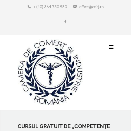
+ (40) 364 730 980
office@ccicj.ro
CURSUL GRATUIT DE „COMPETENȚE