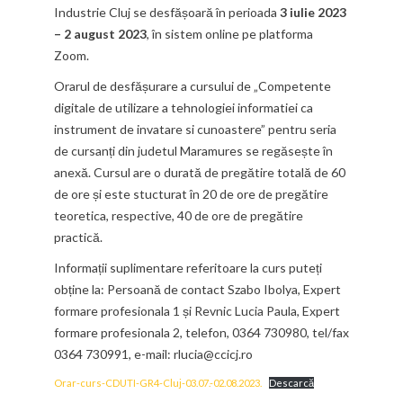
Industrie Cluj se desfășoară în perioada
3 iulie 2023
– 2 august 2023
, în sistem online pe platforma
Zoom.
Orarul de desfășurare a cursului de „Competente
digitale de utilizare a tehnologiei informatiei ca
instrument de invatare si cunoastere” pentru seria
de cursanți din judetul Maramures se regăsește în
anexă. Cursul are o durată de pregătire totală de 60
de ore și este stucturat în 20 de ore de pregătire
teoretica, respective, 40 de ore de pregătire
practică.
Informații suplimentare referitoare la curs puteți
obține la: Persoană de contact Szabo Ibolya, Expert
formare profesionala 1 și Revnic Lucia Paula, Expert
formare profesionala 2, telefon, 0364 730980, tel/fax
0364 730991, e-mail: rlucia@ccicj.ro
Orar-curs-CDUTI-GR4-Cluj-03.07.-02.08.2023.
Descarcă