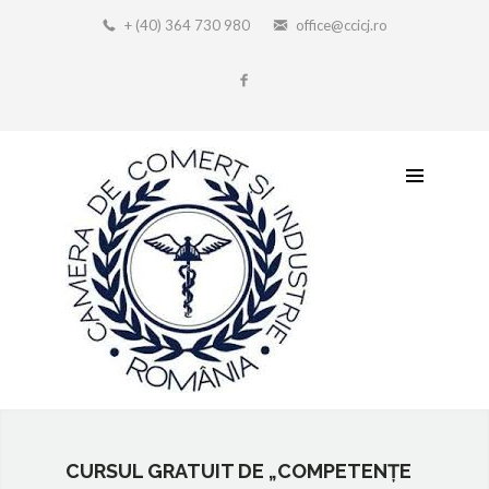
+ (40) 364 730 980
office@ccicj.ro
CURSUL GRATUIT DE „COMPETENȚE