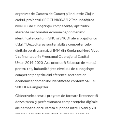
organizat de Camera de Comerț și Industrie Cluj în
cadrul, proiectului POCU/860/3/12 Îmbunătățirea
nivelului de cunoștințe/ competențe/ aptitudini
aferente sectoarelor economice/ domeniilor
identificate conform SNC si SNCDI ale angajaților cu
titlul: ” Dezvoltarea sustenabilă a competentelor
digitale pentru angajații IMM din Regiunea Nord Vest
“, cofinanțat prin Programul Operațional Capital
Uman 2014-2020, Axa prioritară 3: Locuri de muncă
pentru toți, Îmbunătățirea nivelului de cunoștințe/
competențe/ aptitudini aferente sectoarelor
economice/ domeniilor identificate conform SNC si
SNCDI ale angajaților
Obiectivele acestui program de formare îl reprezintă
dezvoltarea și perfecționarea competențelor digitale
ale persoanelor cu vârsta cuprinsă intre 16 ani și 64
ani din Regiunile Nord-Vest, având în vedere că