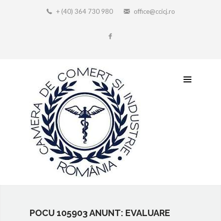
+ (40) 364 730 980
office@ccicj.ro
POCU 105903 ANUNT: EVALUARE