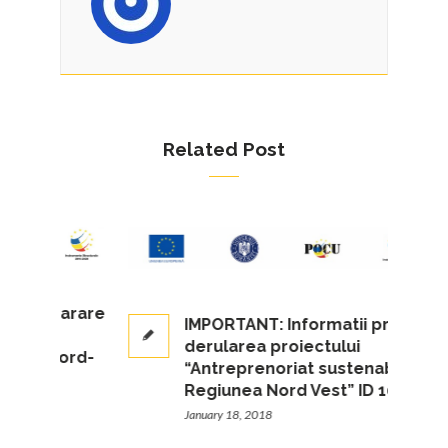
Related Post
emarare
IMPORTANT: Informatii privind
t
derularea proiectului
a Nord-
“Antreprenoriat sustenabil in
Regiunea Nord Vest” ID 105903
January 18, 2018